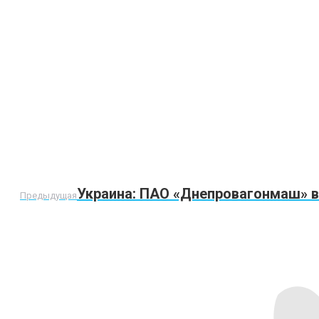
Предыдущая
Украина: ПАО «Днепровагонмаш» в
Предыдущая
запись: