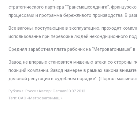
стратегического партнера “Трансмашхолдинга”, французск
процессами и программа бережливого производства. В разв
Все вагоны, поступающие в эксплуатацию, проходят компле
использование при перевозке людей некондиционного под
Средняя заработная плата рабочих на “Метровагонмаше” в т
Завод не впервые становится мишенью атаки со стороны п
позиций компании. Завод намерен в рамках закона внимат
деловой репутации в судебном порядке”. (Портал машинос
Рубрика:
Россия
Автор:
German
30.07.2013
Теги:
ОАО «Метровагонмаш»
Навигация
по
записям