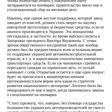
Чтобы полностью отбить у покупателей охоту
заглядываться на иномарки, правительство ввело еще и
утилизационный сбор на ввозимые авто.
Наконец, еще одним жестом поддержки, который завод
ожидает от властей, должен стать запрет на закупку
импортной автотехники за бюджетные средства, если ее
аналоги производятся в Украине. Эта инициатива
обсуждалась, в частности, во время майского визита в
Запорожье президента Виктора Януковича. С точки
зрения общественного восприятия такой шаг вообще
должен был бы предшествовать всем остальным мерам
по поддержке украинской автомобилестроительной
отрасли, в т. ч. и карательным относительно импортных
транспортных средств. Если уж чиновники стремятся
пересадить граждан на украинские авто, то пускай
начинают с себя. Открытым остается и еще один вопрос:
будет ли прилагаться к вышеперечисленным
протекционистским мерам хоть какая-то стратегия
развития национального автопрома? Логично было бы
обнародовать ее еще в марте, когда принимались законы
о спецпошлине на иномарки.
“Стоит признать, что, наверно, без помощи государства
большинство украинских автопроизводителей не смогут