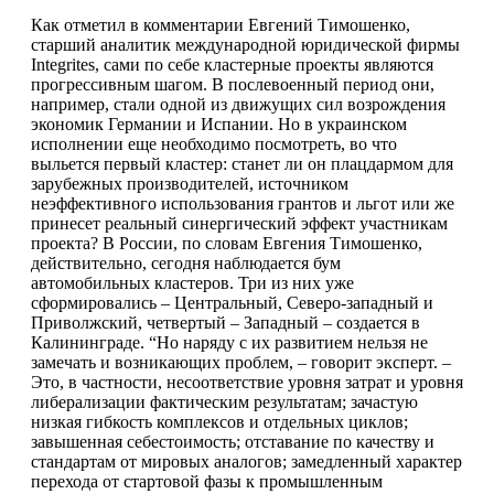
Как отметил в комментарии Евгений Тимошенко,
старший аналитик международной юридической фирмы
Integrites, сами по себе кластерные проекты являются
прогрессивным шагом. В послевоенный период они,
например, стали одной из движущих сил возрождения
экономик Германии и Испании. Но в украинском
исполнении еще необходимо посмотреть, во что
выльется первый кластер: станет ли он плацдармом для
зарубежных производителей, источником
неэффективного использования грантов и льгот или же
принесет реальный синергический эффект участникам
проекта? В России, по словам Евгения Тимошенко,
действительно, сегодня наблюдается бум
автомобильных кластеров. Три из них уже
сформировались – Центральный, Северо-западный и
Приволжский, четвертый – Западный – создается в
Калининграде. “Но наряду с их развитием нельзя не
замечать и возникающих проблем, – говорит эксперт. –
Это, в частности, несоответствие уровня затрат и уровня
либерализации фактическим результатам; зачастую
низкая гибкость комплексов и отдельных циклов;
завышенная себестоимость; отставание по качеству и
стандартам от мировых аналогов; замедленный характер
перехода от стартовой фазы к промышленным