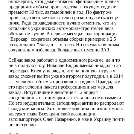
опровергли, хотя даже согласно официальным планам
предприятия объем производства в текущем году не
превысит 30 тыс. автомобилей в год. По факту же
производственные показатели грозят опуститься еще
ниже. Ради справедливости нужно отметить, что и у
остальных украинских автомобилестроителей дела
обстоят не лучше. В первые месяцы года корпорация
“Еврокар” сократила объемы сборки примерно в 2,5
раза, холдинг “Богдан” – в 5 раз. Но государственным
сочувствием избалован больше всех именно ЗАЗ.
Сейчас завод работает в односменном режиме, да и то
не в полную силу. Николай Евдокименко незадолго до
переезда в Киев утверждал, что на полную загрузку
завод сможет выйти уже во втором полугодии, а в 2014
г. – увеличит объемы производства вдвое. Правда, все
это при условии пакета преференционных мер для
завода. Вступившие в действие с 12 апреля
спецпошлины на иномарки эффекта пока не возымели.
Но это неудивительно: автодилеры активно распродают
складские запасы. Хотя новые машины по импорту, как
заверяет глава Всеукраинской ассоциации
автоимпортеров Олег Назаренко, в мае в Украину почти
не поступали.