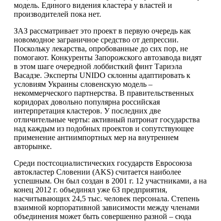
модель. Единого видения кластера у властей и
производителей пока нет.
ЗАЗ рассматривает это проект в первую очередь как
новомодное заграничное средство от депрессии.
Поскольку лекарства, опробованные до сих пор, не
помогают. Конкуренты Запорожского автозавода видят
в этом шаге очередной лоббисткий финт Тариэла
Васадзе. Эксперты UNIDO склонны адаптировать к
условиям Украины словенскую модель –
некоммерческого партнерства. В правительственных
коридорах довольно популярна российская
интерпретация кластеров. У последних две
отличительные черты: активный патронат государства
над каждым из подобных проектов и сопутствующее
применение антиимпортных мер на внутреннем
авторынке.
Среди постсоциалистических государств Евросоюза
автокластер Словении (AKS) считается наиболее
успешным. Он был создан в 2001 г. 12 участниками, а на
конец 2012 г. объединял уже 63 предприятия,
насчитывающих 24,5 тыс. человек персонала. Степень
взаимной корпоративной зависимости между членами
объединения может быть совершенно разной – сюда