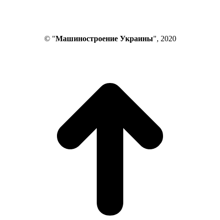
© "
Машиностроение Украины
", 2020
В