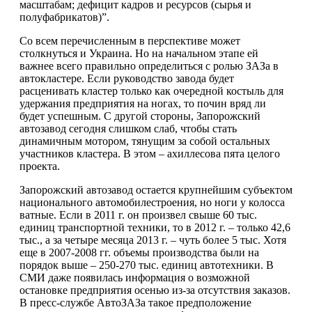
масштабам; дефицит кадров и ресурсов (сырья и
полуфабрикатов)”.
Со всем перечисленным в перспективе может
столкнуться и Украина. Но на начальном этапе ей
важнее всего правильно определиться с ролью ЗАЗа в
автокластере. Если руководство завода будет
расценивать кластер только как очередной костыль для
удержания предприятия на ногах, то почин вряд ли
будет успешным. С другой стороны, Запорожский
автозавод сегодня слишком слаб, чтобы стать
динамичным мотором, тянущим за собой остальных
участников кластера. В этом – ахиллесова пята целого
проекта.
Запорожский автозавод остается крупнейшим субъектом
национального автомобилестроения, но ноги у колосса
ватные. Если в 2011 г. он произвел свыше 60 тыс.
единиц транспортной техники, то в 2012 г. – только 42,6
тыс., а за четыре месяца 2013 г. – чуть более 5 тыс. Хотя
еще в 2007-2008 гг. объемы производства были на
порядок выше – 250-270 тыс. единиц автотехники. В
СМИ даже появилась информация о возможной
остановке предприятия осенью из-за отсутствия заказов.
В пресс-службе АвтоЗАЗа такое предположение