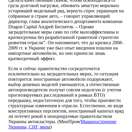
сделать качественный скачок, чтобы освободиться от
груза долговой нагрузки, обновить зачастую морально
устаревший модельный ряд, вернуть спрос украинцев на
собранные в стране авто, – говорит управляющий
директор, глава аналитического департамента компании
Dragon Capital Андрей Беспятов. – Однако
заградительные меры сами по себе малоэффективны и
краткосрочны без разработанной грамотной стратегии
развития отрасли”. Он напоминает, что до кризиса 2008-
2009 гг. в Украине уже был опыт введения пошлин на
импортные автомобили, но они принесли лишь
краткосрочный эффект.
Если и сейчас правительство сосредоточится
исключительно на заградительных мерах, то ситуация
повторится: иностранные автомобили подорожают,
выбор дешевых моделей уменьшится, а отечественные
автопроизводители получат совсем недолгую (с учетом
прогнозируемых расследований в рамках ВТО)
передышку, недостаточную для того, чтобы произвести
структурные изменения в отрасли. Естественно, не видя
конструктивных перспектив, иностранный капитал вряд
ли потечет рекой в инициируемые правительством
Украины автокластеры. (МинПром/
Машиностроение
Украины, СНГ, мира
)