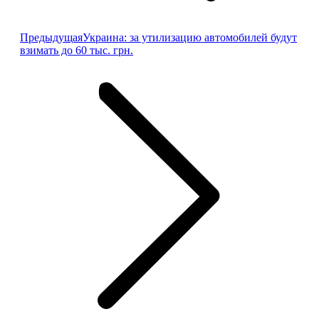
Предыдущая
Предыдущая
Украина: за утилизацию автомобилей будут
запись:
взимать до 60 тыс. грн.