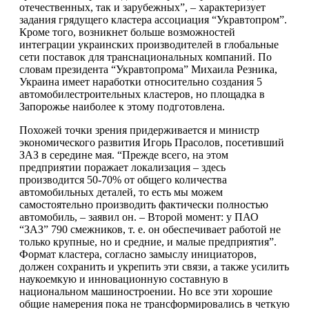
отечественных, так и зарубежных”, – характеризует
задания грядущего кластера ассоциация “Укравтопром”.
Кроме того, возникнет больше возможностей
интеграции украинских производителей в глобальные
сети поставок для транснациональных компаний. По
словам президента “Укравтопрома” Михаила Резника,
Украина имеет наработки относительно создания 5
автомобилестроительных кластеров, но площадка в
Запорожье наиболее к этому подготовлена.
Похожей точки зрения придерживается и министр
экономического развития Игорь Прасолов, посетивший
ЗАЗ в середине мая. “Прежде всего, на этом
предприятии поражает локализация – здесь
производится 50-70% от общего количества
автомобильных деталей, то есть мы можем
самостоятельно производить фактически полностью
автомобиль, – заявил он. – Второй момент: у ПАО
“ЗАЗ” 790 смежников, т. е. он обеспечивает работой не
только крупные, но и средние, и малые предприятия”.
Формат кластера, согласно замыслу инициаторов,
должен сохранить и укрепить эти связи, а также усилить
наукоемкую и инновационную составную в
национальном машиностроении. Но все эти хорошие
общие намерения пока не трансформировались в четкую