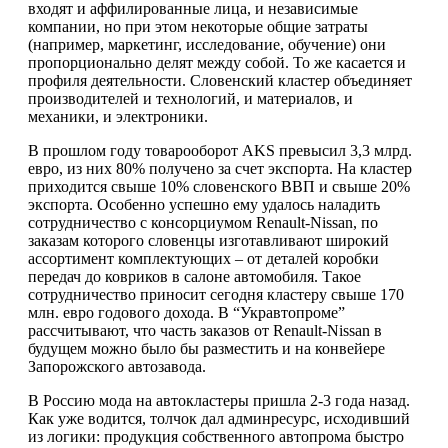
входят и аффилированные лица, и независимые
компании, но при этом некоторые общие затраты
(например, маркетинг, исследование, обучение) они
пропорционально делят между собой. То же касается и
профиля деятельности. Словенский кластер объединяет
производителей и технологий, и материалов, и
механики, и электроники.
В прошлом году товарооборот AKS превысил 3,3 млрд.
евро, из них 80% получено за счет экспорта. На кластер
приходится свыше 10% словенского ВВП и свыше 20%
экспорта. Особенно успешно ему удалось наладить
сотрудничество с консорциумом Renault-Nissan, по
заказам которого словенцы изготавливают широкий
ассортимент комплектующих – от деталей коробки
передач до ковриков в салоне автомобиля. Такое
сотрудничество приносит сегодня кластеру свыше 170
млн. евро годового дохода. В “Укравтопроме”
рассчитывают, что часть заказов от Renault-Nissan в
будущем можно было бы разместить и на конвейере
Запорожского автозавода.
В Россию мода на автокластеры пришла 2-3 года назад.
Как уже водится, толчок дал админресурс, исходивший
из логики: продукция собственного автопрома быстро