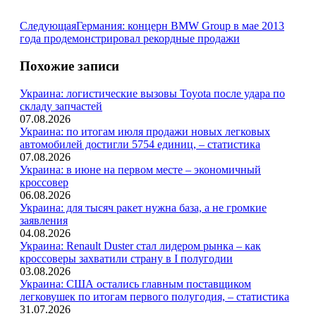
Следующая
Следующая
Германия: концерн BMW Group в мае 2013
запись:
года продемонстрировал рекордные продажи
Похожие записи
Украина: логистические вызовы Toyota после удара по
складу запчастей
07.08.2026
Украина: по итогам июля продажи новых легковых
автомобилей достигли 5754 единиц, – статистика
07.08.2026
Украина: в июне на первом месте – экономичный
кроссовер
06.08.2026
Украина: для тысяч ракет нужна база, а не громкие
заявления
04.08.2026
Украина: Renault Duster стал лидером рынка – как
кроссоверы захватили страну в I полугодии
03.08.2026
Украина: США остались главным поставщиком
легковушек по итогам первого полугодия, – статистика
31.07.2026