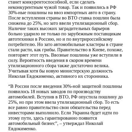
станет конкурентоспособной, если сделать
неконкурентным чужой товар. Так и появились в РФ
30%-ные пошлины на ввоз импортных авто в страну.
После вступления страны во ВТО ставка пошлин была
снижена до 25%, но зато ввели утилизационный сбор.
Наличие таких высоких заградительных барьеров
больно ударило не только по зарубежным поставщикам
автотехники в Россию, но и по внутрироссийскому
потребителю. Но зато автомобильные кластеры в стране
стали расти, как грибы. Правительство в Киеве, похоже,
повторяет этот путь. Ввозные пошлины уже вступили в
силу. Вероятность введения в скором времени
утилизационного сбора также достаточно велика.
Учитывая хотя бы новую министерскую должность
Николая Евдокименко, активного их сторонника.
“В России после введения 30%-ной защитной пошлины
появилось 18 новых заводов по производству
автомобилей. Вступив в ВТО, РФ опустила пошлину до
25%, но при этом ввела утилизационный сбор. То есть
все равно правительство свои обязательства перед
инвесторами выполнило. Если Украина будет идти по
этому пути, здесь гарантированно появится
автомобильный бизнес”, – утверждал Николай
Евдокименко.