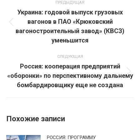
ПРЕДЫДУЩАЯ
по
Украина: годовой выпуск грузовых
вагонов в ПАО «Крюковский
записям
Предыдущая
вагоностроительный завод» (КВСЗ)
запись:
уменьшится
СЛЕДУЮЩАЯ
Россия: кооперация предприятий
«оборонки» по перспективному дальнему
Следующая
запись:
бомбардировщику еще не создана
Похожие записи
РОССИЯ: ПРОГРАММУ