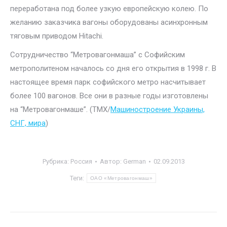
переработана под более узкую европейскую колею. По
желанию заказчика вагоны оборудованы асинхронным
тяговым приводом Hitachi.
Сотрудничество “Метровагонмаша” с Софийским
метрополитеном началось со дня его открытия в 1998 г. В
настоящее время парк софийского метро насчитывает
более 100 вагонов. Все они в разные годы изготовлены
на “Метровагонмаше”. (ТМХ/
Машиностроение Украины,
СНГ, мира
)
Рубрика:
Россия
Автор:
German
02.09.2013
Теги:
ОАО «Метровагонмаш»
Навигация