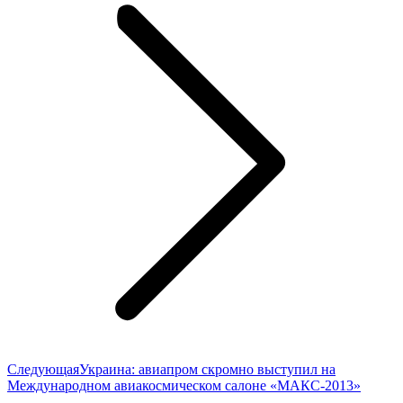
Следующая
Следующая
Украина: авиапром скромно выступил на
запись:
Международном авиакосмическом салоне «МАКС-2013»