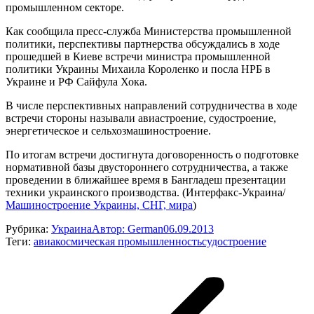
промышленном секторе.
Как сообщила пресс-служба Министерства промышленной
политики, перспективы партнерства обсуждались в ходе
прошедшей в Киеве встречи министра промышленной
политики Украины Михаила Короленко и посла НРБ в
Украине и РФ Сайфула Хока.
В числе перспективных направлений сотрудничества в ходе
встречи стороны называли авиастроение, судостроение,
энергетическое и сельхозмашиностроение.
По итогам встречи достигнута договоренность о подготовке
нормативной базы двустороннего сотрудничества, а также
проведении в ближайшее время в Бангладеш презентации
техники украинского производства. (Интерфакс-Украина/
Машиностроение Украины, СНГ, мира
)
Рубрика:
Украина
Автор:
German
06.09.2013
Теги:
авиакосмическая промышленность
судостроение
Навигация
по
записям