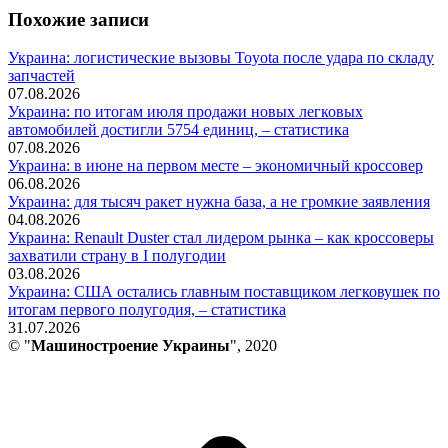
Похожие записи
Украина: логистические вызовы Toyota после удара по складу
запчастей
07.08.2026
Украина: по итогам июля продажи новых легковых
автомобилей достигли 5754 единиц, – статистика
07.08.2026
Украина: в июне на первом месте – экономичный кроссовер
06.08.2026
Украина: для тысяч ракет нужна база, а не громкие заявления
04.08.2026
Украина: Renault Duster стал лидером рынка – как кроссоверы
захватили страну в I полугодии
03.08.2026
Украина: США остались главным поставщиком легковушек по
итогам первого полугодия, – статистика
31.07.2026
© "
Машиностроение Украины
", 2020
В