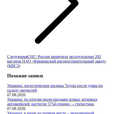
Следующая
Следующая
СНГ: Россия запретила эксплуатацию 292
запись:
вагонов ПАО «Крюковский вагоностроительный завод»
(КВСЗ)
Похожие записи
Украина: логистические вызовы Toyota после удара по
складу запчастей
07.08.2026
Украина: по итогам июля продажи новых легковых
автомобилей достигли 5754 единиц, – статистика
07.08.2026
Украина: в июне на первом месте – экономичный