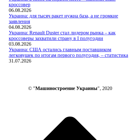
кроссовер
06.08.2026
Украина: для тысяч ракет нужна база, а не громкие
заявления
04.08.2026
Украина: Renault Duster стал лидером рынка – как
кроссоверы захватили страну в I полугодии
03.08.2026
Украина: США остались главным поставщиком
легковушек по итогам первого полугодия, – статистика
31.07.2026
© "
Машиностроение Украины
", 2020
В