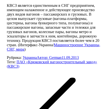
КВСЗ является единственным в СНГ предприятием,
имеющим налаженное и действующее производство
двух видов вагонов – пассажирских и грузовых. В
целом выпускает грузовые (вагоны-платформы,
цистерны, вагоны бункерного типа, полувагоны) и
пассажирские вагоны, запасные части и тележки для
грузовых вагонов, колесные пары, вагоны метро и
эскалаторы и запчасти к ним, контейнеры, дорожную
технику. Продукция КВСЗ поставляется более чем в 20
стран. (Интерфакс-Украина/
Машиностроение Украины,
СНГ, мира
)
Рубрика:
Украина
Автор:
German
11.09.2013
Теги:
ПАО «Крюковский вагоностроительный завод»
(КВСЗ)
Навигация
по
записям