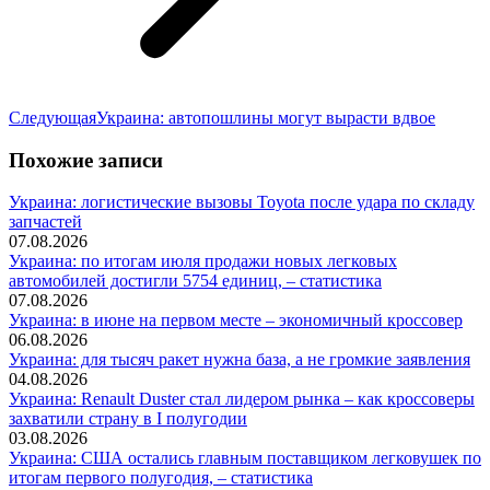
Следующая
Следующая
Украина: автопошлины могут вырасти вдвое
запись:
Похожие записи
Украина: логистические вызовы Toyota после удара по складу
запчастей
07.08.2026
Украина: по итогам июля продажи новых легковых
автомобилей достигли 5754 единиц, – статистика
07.08.2026
Украина: в июне на первом месте – экономичный кроссовер
06.08.2026
Украина: для тысяч ракет нужна база, а не громкие заявления
04.08.2026
Украина: Renault Duster стал лидером рынка – как кроссоверы
захватили страну в I полугодии
03.08.2026
Украина: США остались главным поставщиком легковушек по
итогам первого полугодия, – статистика