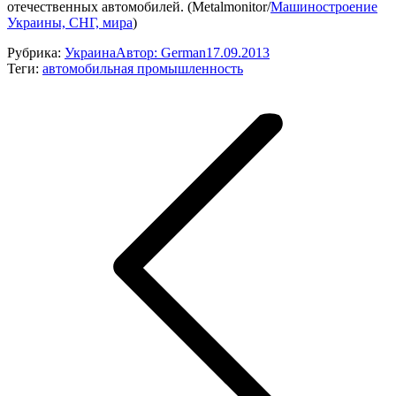
отечественных автомобилей. (Metalmonitor/
Машиностроение
Украины, СНГ, мира
)
Рубрика:
Украина
Автор:
German
17.09.2013
Теги:
автомобильная промышленность
Навигация
по
записям