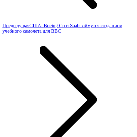
Предыдущая
Предыдущая
США: Boeing Co и Saab займутся созданием
запись:
учебного самолета для ВВС