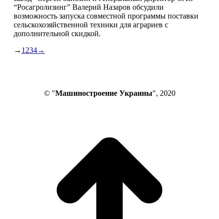
“Росагролизинг” Валерий Назаров обсудили
возможность запуска совместной программы поставки
сельскохозяйственной техники для аграриев с
дополнительной скидкой.
→
1
2
3
4
→
© "
Машиностроение Украины
", 2020
В