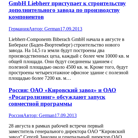
GmbH Liebherr приступает к строительству
дополнительного завода по производству
компонентов
Германия
Автор:
German
17.09.2013
Liebherr-Components Biberach GmbH начала в августе в
Биберахе (Баден-Вюртемберг) строительство нового
завода. На 14,5 га земли будут построены два
производственных цеха, каждый с более чем 10000 кв. м
общей площади. Они будут соединены зданием с
полезной площадью около 4500 кв. м. Кроме того, будут
простроены четырехэтажное офисное здание с полезной
площадью более 7200 кв. м…
Россия: ОАО «Кировский завод» и ОАО
«Росагролизинг» обсуждают запуск
совместной программы
Россия
Автор:
German
17.09.2013
28 августа в рамках рабочей встречи первый
заместитель генерального директора ОАО “Кировский
завод” Сергей Занозин и генеральный директор ОАО