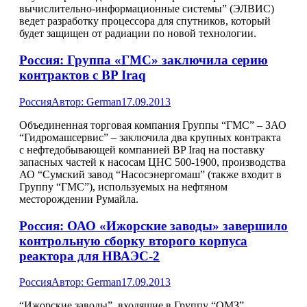
вычислительно-информационные системы” (ЭЛВИС)
ведет разработку процессора для спутников, который
будет защищен от радиации по новой технологии.
Россия: Группа «ГМС» заключила серию
контрактов с BP Iraq
Россия
Автор:
German
17.09.2013
Объединенная торговая компания Группы “ГМС” – ЗАО
“Гидромашсервис” – заключила два крупных контракта
с нефтедобывающей компанией BP Iraq на поставку
запасных частей к насосам ЦНС 500-1900, производства
АО “Сумский завод “Насосэнергомаш” (также входит в
Группу “ГМС”), используемых на нефтяном
месторождении Румайла.
Россия: ОАО «Ижорские заводы» завершило
контрольную сборку второго корпуса
реактора для НВАЭС-2
Россия
Автор:
German
17.09.2013
“Ижорские заводы”, входящие в Группу “ОМЗ”,