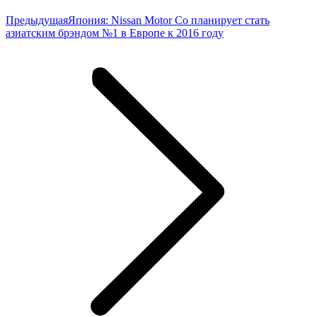
Предыдущая
Предыдущая
Япония: Nissan Motor Co планирует стать
запись:
азиатским брэндом №1 в Европе к 2016 году