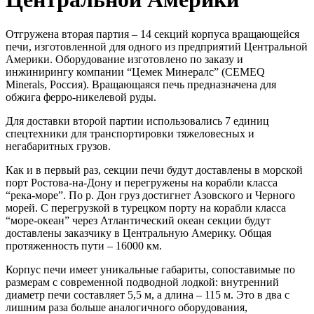
Отгружена вторая партия – 14 секций корпуса вращающейся
печи, изготовленной для одного из предприятий Центральной
Америки. Оборудование изготовлено по заказу и
инжинирингу компании “Цемек Минералс” (CEMEQ
Minerals, Россия). Вращающаяся печь предназначена для
обжига ферро-никелевой руды.
Для доставки второй партии использовались 7 единиц
спецтехники для транспортировки тяжеловесных и
негабаритных грузов.
Как и в первый раз, секции печи будут доставлены в морской
порт Ростова-на-Дону и перегружены на корабли класса
“река-море”. По р. Дон груз достигнет Азовского и Черного
морей. С перегрузкой в турецком порту на корабли класса
“море-океан” через Атлантический океан секции будут
доставлены заказчику в Центральную Америку. Общая
протяженность пути – 16000 км.
Корпус печи имеет уникальные габариты, сопоставимые по
размерам с современной подводной лодкой: внутренний
диаметр печи составляет 5,5 м, а длина – 115 м. Это в два с
лишним раза больше аналогичного оборудования,