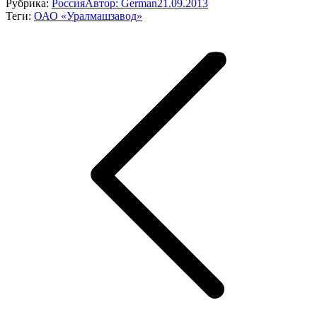
Рубрика:
Россия
Автор:
German
21.09.2013
Теги:
ОАО «Уралмашзавод»
Навигация
по
записям