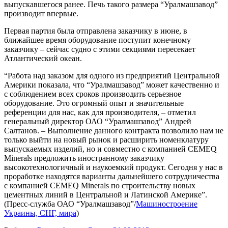
выпускавшегося ранее. Печь такого размера “Уралмашзавод”
производит впервые.
Первая партия была отправлена заказчику в июне, в
ближайшее время оборудование поступит конечному
заказчику – сейчас судно с этими секциями пересекает
Атлантический океан.
“Работа над заказом для одного из предприятий Центральной
Америки показала, что “Уралмашзавод” может качественно и
с соблюдением всех сроков производить серьезное
оборудование. Это огромный опыт и значительные
референции для нас, как для производителя, – отметил
генеральный директор ОАО “Уралмашзавод” Андрей
Салтанов. – Выполнение данного контракта позволило нам не
только выйти на новый рынок и расширить номенклатуру
выпускаемых изделий, но и совместно с компанией CEMEQ
Minerals предложить иностранному заказчику
высокотехнологичный и наукоемкий продукт. Сегодня у нас в
проработке находятся варианты дальнейшего сотрудничества
с компанией CEMEQ Minerals по строительству новых
цементных линий в Центральной и Латинской Америке”.
(Пресс-служба ОАО “Уралмашзавод”/
Машиностроение
Украины, СНГ, мира
)