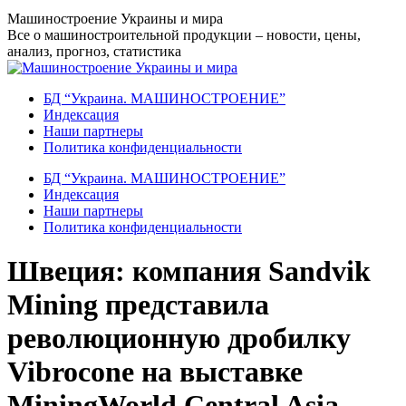
Перейти
Машиностроение Украины и мира
к
Все о машиностроительной продукции – новости, цены,
содержанию
анализ, прогноз, статистика
БД “Украина. МАШИНОСТРОЕНИЕ”
Индекcация
Наши партнеры
Политика конфиденциальности
БД “Украина. МАШИНОСТРОЕНИЕ”
Индекcация
Наши партнеры
Политика конфиденциальности
Швеция: компания Sandvik
Mining представила
революционную дробилку
Vibrocone на выставке
MiningWorld Central Asia –