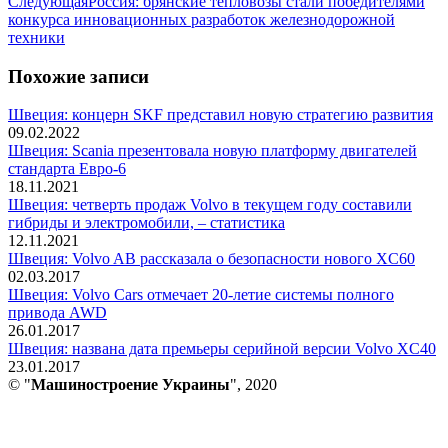
Следующая
Следующая
Россия: брянские тепловозы стали победителями
запись:
конкурса инновационных разработок железнодорожной
техники
Похожие записи
Швеция: концерн SKF представил новую стратегию развития
09.02.2022
Швеция: Scania презентовала новую платформу двигателей
стандарта Евро-6
18.11.2021
Швеция: четверть продаж Volvo в текущем году составили
гибриды и электромобили, – статистика
12.11.2021
Швеция: Volvo AB рассказала о безопасности нового XC60
02.03.2017
Швеция: Volvo Cars отмечает 20-летие системы полного
привода AWD
26.01.2017
Швеция: названа дата премьеры серийной версии Volvo XC40
23.01.2017
© "
Машиностроение Украины
", 2020
В