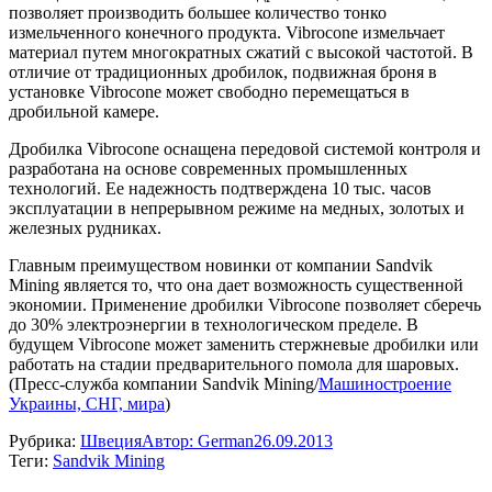
позволяет производить большее количество тонко
измельченного конечного продукта. Vibrocone измельчает
материал путем многократных сжатий с высокой частотой. В
отличие от традиционных дробилок, подвижная броня в
установке Vibrocone может свободно перемещаться в
дробильной камере.
Дробилка Vibrocone оснащена передовой системой контроля и
разработана на основе современных промышленных
технологий. Ее надежность подтверждена 10 тыс. часов
эксплуатации в непрерывном режиме на медных, золотых и
железных рудниках.
Главным преимуществом новинки от компании Sandvik
Mining является то, что она дает возможность существенной
экономии. Применение дробилки Vibrocone позволяет сберечь
до 30% электроэнергии в технологическом пределе. В
будущем Vibrocone может заменить стержневые дробилки или
работать на стадии предварительного помола для шаровых.
(Пресс-служба компании Sandvik Mining/
Машиностроение
Украины, СНГ, мира
)
Рубрика:
Швеция
Автор:
German
26.09.2013
Теги:
Sandvik Mining
Навигация