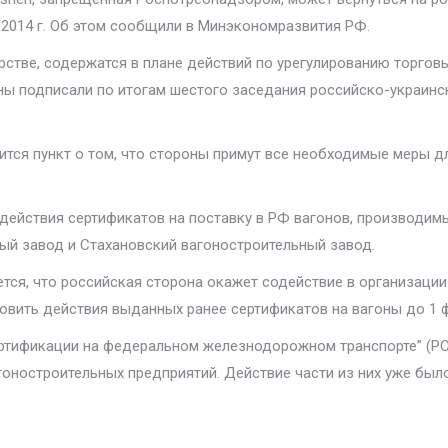
 2014 г. Об этом сообщили в Минэкономразвития РФ.
стве, содержатся в плане действий по урегулированию торговы
ины подписали по итогам шестого заседания российско-украин
жится пункт о том, что стороны примут все необходимые меры 
действия сертификатов на поставку в РФ вагонов, производи
ый завод и Стахановский вагоностроительный завод.
ется, что российская сторона окажет содействие в организаци
овить действия выданных ранее сертификатов на вагоны до 1 ф
тификации на федеральном железнодорожном транспорте” (РС Ф
гоностроительных предприятий. Действие части из них уже был