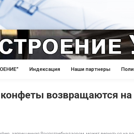
РОЕНИЕ”
Индекcация
Наши партнеры
Поли
и конфеты возвращаются на
hen, запрещенная Роспотребнадзором, может вернуться на росс