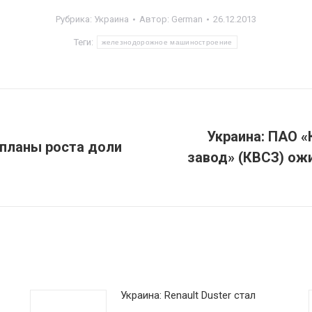
Рубрика:
Украина
Автор:
German
26.12.2013
Теги:
железнодорожное машиностроение
Украина: ПАО 
 планы роста доли
завод» (КВСЗ) ож
Следующая
запись:
Украина: Renault Duster стал