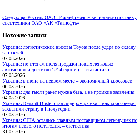
Следующая
Следующая
Россия: ОАО «Ижнефтемаш» выполнило поставку
запись:
спецтехники ОАО «АК «Татнефть»
Похожие записи
Украина: логистические вызовы Toyota после удара по складу
запчастей
07.08.2026
Украина: по итогам июля продажи новых легковых
автомобилей достигли 5754 единиц, – статистика
07.08.2026
Украина: в июне на первом месте – экономичный кроссовер
06.08.2026
Украина: для тысяч ракет нужна база, а не громкие заявления
04.08.2026
Украина: Renault Duster стал лидером рынка – как кроссоверы
захватили страну в I полугодии
03.08.2026
Украина: США остались главным поставщиком легковушек по
итогам первого полугодия, – статистика
31.07.2026