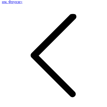
им. Фрунзе»
Навигация
по
записям