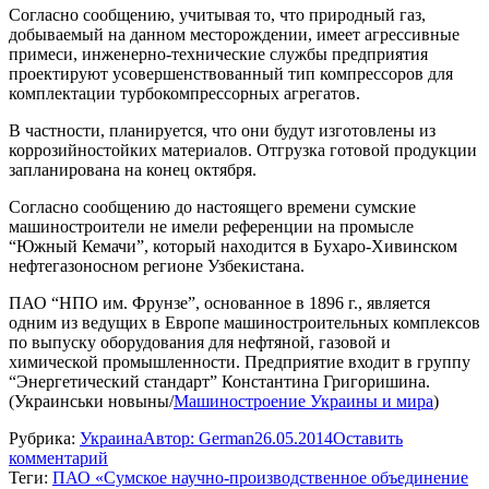
Согласно сообщению, учитывая то, что природный газ,
добываемый на данном месторождении, имеет агрессивные
примеси, инженерно-технические службы предприятия
проектируют усовершенствованный тип компрессоров для
комплектации турбокомпрессорных агрегатов.
В частности, планируется, что они будут изготовлены из
коррозийностойких материалов. Отгрузка готовой продукции
запланирована на конец октября.
Согласно сообщению до настоящего времени сумские
машиностроители не имели референции на промысле
“Южный Кемачи”, который находится в Бухаро-Хивинском
нефтегазоносном регионе Узбекистана.
ПАО “НПО им. Фрунзе”, основанное в 1896 г., является
одним из ведущих в Европе машиностроительных комплексов
по выпуску оборудования для нефтяной, газовой и
химической промышленности. Предприятие входит в группу
“Энергетический стандарт” Константина Григоришина.
(Украинськи новыны/
Машиностроение Украины и мира
)
Рубрика:
Украина
Автор:
German
26.05.2014
Оставить
комментарий
Теги:
ПАО «Сумское научно-производственное объединение