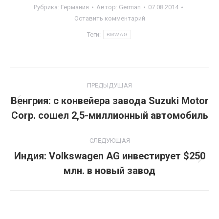
Рубрика:
Германия
Автор:
German
07.08.2014
Оставить комментарий
Теги:
BMW AG
Навигация
ПРЕДЫДУЩАЯ
по
Венгрия: с конвейера завода Suzuki Motor
Предыдущая
Corp. сошел 2,5-миллионный автомобиль
записям
запись:
СЛЕДУЮЩАЯ
Индия: Volkswagen AG инвестирует $250
Следующая
млн. в новый завод
запись: