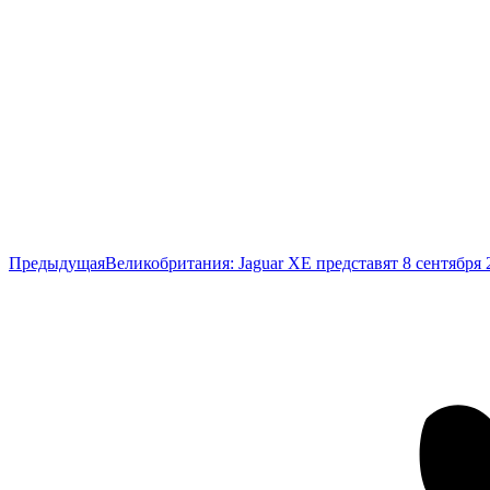
Предыдущая
Предыдущая
Великобритания: Jaguar XE представят 8 сентября 
запись: