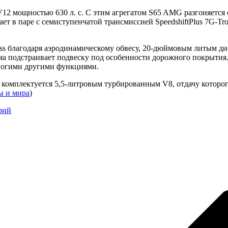
 мощностью 630 л. с. С этим агрегатом S65 AMG разгоняется с ме
ает в паре с семиступенчатой трансмиссией SpeedshiftPlus 7G-Tr
ass благодаря аэродинамическому обвесу, 20-дюймовым литым ди
ма подстраивает подвеску под особенности дорожного покрытия
многими другими функциями.
мплектуется 5,5-литровым турбированным V8, отдачу которого 
ы и мира
)
рий