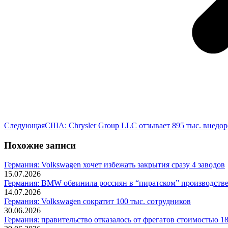
Следующая
Следующая
США: Chrysler Group LLC отзывает 895 тыс. внедо
запись:
Похожие записи
Германия: Volkswagen хочет избежать закрытия сразу 4 заводов
15.07.2026
Германия: BMW обвинила россиян в “пиратском” производстве
14.07.2026
Германия: Volkswagen сократит 100 тыс. сотрудников
30.06.2026
Германия: правительство отказалось от фрегатов стоимостью 18