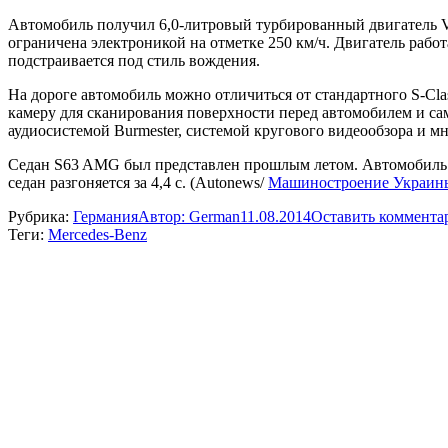
Автомобиль получил 6,0-литровый турбированный двигатель V12
ограничена электроникой на отметке 250 км/ч. Двигатель работ
подстраивается под стиль вождения.
На дороге автомобиль можно отличиться от стандартного S-Cl
камеру для сканирования поверхности перед автомобилем и са
аудиосистемой Burmester, системой кругового видеообзора и 
Седан S63 AMG был представлен прошлым летом. Автомобиль ко
седан разгоняется за 4,4 с. (Autonews/
Машиностроение Украин
Рубрика:
Германия
Автор:
German
11.08.2014
Оставить коммента
Теги:
Mercedes-Benz
Навигация
по
записям