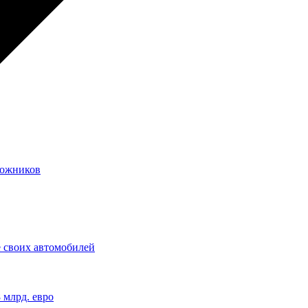
рожников
 своих автомобилей
 млрд. евро