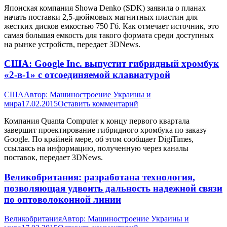
Японская компания Showa Denko (SDK) заявила о планах
начать поставки 2,5-дюймовых магнитных пластин для
жестких дисков емкостью 750 Гб. Как отмечает источник, это
самая большая емкость для такого формата среди доступных
на рынке устройств, передает 3DNews.
США: Google Inc. выпустит гибридный хромбук
«2-в-1» с отсоединяемой клавиатурой
США
Автор:
Машиностроение Украины и
мира
17.02.2015
Оставить комментарий
Компания Quanta Computer к концу первого квартала
завершит проектирование гибридного хромбука по заказу
Google. По крайней мере, об этом сообщает DigiTimes,
ссылаясь на информацию, полученную через каналы
поставок, передает 3DNews.
Великобритания: разработана технология,
позволяющая удвоить дальность надежной связи
по оптоволоконной линии
Великобритания
Автор:
Машиностроение Украины и