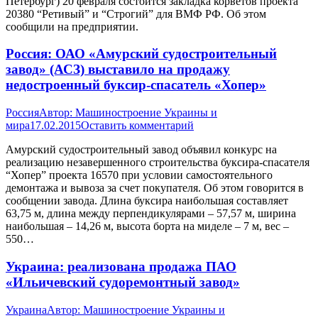
Петербург) 20 февраля состоится закладка корветов проекта
20380 “Ретивый” и “Строгий” для ВМФ РФ. Об этом
сообщили на предприятии.
Россия: ОАО «Амурский судостроительный
завод» (АСЗ) выставило на продажу
недостроенный буксир-спасатель «Хопер»
Россия
Автор:
Машиностроение Украины и
мира
17.02.2015
Оставить комментарий
Амурский судостроительный завод объявил конкурс на
реализацию незавершенного строительства буксира-спасателя
“Хопер” проекта 16570 при условии самостоятельного
демонтажа и вывоза за счет покупателя. Об этом говорится в
сообщении завода. Длина буксира наибольшая составляет
63,75 м, длина между перпендикулярами – 57,57 м, ширина
наибольшая – 14,26 м, высота борта на миделе – 7 м, вес –
550…
Украина: реализована продажа ПАО
«Ильичевский судоремонтный завод»
Украина
Автор:
Машиностроение Украины и