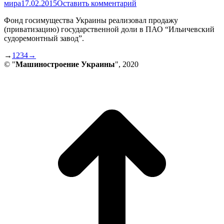
мира
17.02.2015
Оставить комментарий
Фонд госимущества Украины реализовал продажу
(приватизацию) государственной доли в ПАО “Ильичевский
судоремонтный завод”.
→
1
2
3
4
→
© "
Машиностроение Украины
", 2020
В