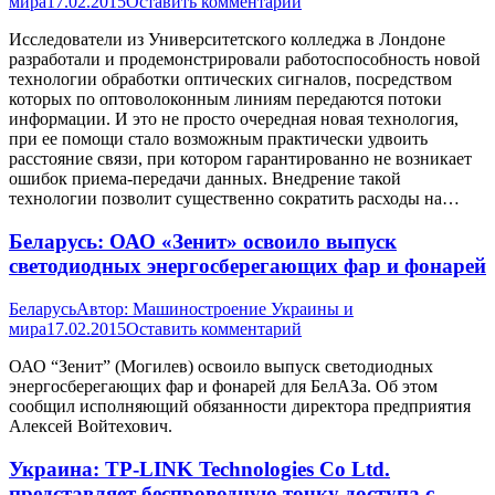
мира
17.02.2015
Оставить комментарий
Исследователи из Университетского колледжа в Лондоне
разработали и продемонстрировали работоспособность новой
технологии обработки оптических сигналов, посредством
которых по оптоволоконным линиям передаются потоки
информации. И это не просто очередная новая технология,
при ее помощи стало возможным практически удвоить
расстояние связи, при котором гарантированно не возникает
ошибок приема-передачи данных. Внедрение такой
технологии позволит существенно сократить расходы на…
Беларусь: ОАО «Зенит» освоило выпуск
светодиодных энергосберегающих фар и фонарей
Беларусь
Автор:
Машиностроение Украины и
мира
17.02.2015
Оставить комментарий
ОАО “Зенит” (Могилев) освоило выпуск светодиодных
энергосберегающих фар и фонарей для БелАЗа. Об этом
сообщил исполняющий обязанности директора предприятия
Алексей Войтехович.
Украина: TP-LINK Technologies Co Ltd.
представляет беспроводную точку доступа с