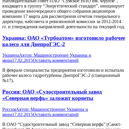
Наблюдательный совет ПАО “Сумское НПО им. Фрунзе”,
входящего в группу “Энергетический стандарт”, инициирует
проведение внеочередного общего собрания акционеров
компании 17 марта для рассмотрения отчетов генерального
директора, набсовета и ревизионной комиссии за 2012-2014
гг. и утверждения направлений деятельности на текущий год.
Украина: ОАО «Турбоатом» изготовило рабочее
колесо для ДнепроГЭС-2
Украина
Автор:
Машиностроение Украины и
мира
17.02.2015
Оставить комментарий
В феврале специалисты предприятия изготовили и испытали
рабочее колесо гидротурбины ДнепроГЭС-2 (станционный
№17).
Россия: ОАО «Судостроительный завод
«Северная верфь» заложит корветы
Россия
Автор:
Машиностроение Украины и
мира
17.02.2015
Оставить комментарий
В ОАО “Судостроительный завод “Северная верфь” (Санкт-