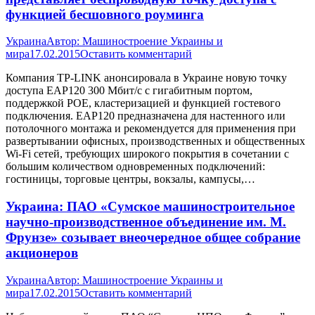
функцией бесшовного роуминга
Украина
Автор:
Машиностроение Украины и
мира
17.02.2015
Оставить комментарий
Компания TP-LINK анонсировала в Украине новую точку
доступа EAP120 300 Мбит/с с гигабитным портом,
поддержкой POE, кластеризацией и функцией гостевого
подключения. EAP120 предназначена для настенного или
потолочного монтажа и рекомендуется для применения при
развертывании офисных, производственных и общественных
Wi-Fi сетей, требующих широкого покрытия в сочетании с
большим количеством одновременных подключений:
гостиницы, торговые центры, вокзалы, кампусы,…
Украина: ПАО «Сумское машиностроительное
научно-производственное объединение им. М.
Фрунзе» созывает внеочередное общее собрание
акционеров
Украина
Автор:
Машиностроение Украины и
мира
17.02.2015
Оставить комментарий