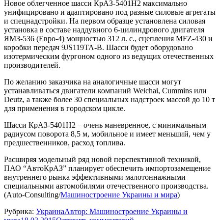
Новое облегченное шасси КрАЗ-5401Н2 максимально
унифицировано и адаптировано под разные силовые агрегаты
и спецнадстройки. На первом образце установлена силовая
установка в составе наддувного 6-цилиндрового двигателя
ЯМЗ-536 (Евро-4) мощностью 312 л. с., сцепления MFZ-430 и
коробки передач 9JS119TA-B. Шасси будет оборудовано
изотермическим фургоном одного из ведущих отечественных
производителей.
По желанию заказчика на аналогичные шасси могут
устанавливаться двигатели компаний Weichai, Cummins или
Deutz, а также более 30 специальных надстроек массой до 10 т
для применения в городском цикле.
Шасси КрАЗ-5401Н2 – очень маневренное, с минимальным
радиусом поворота 8,5 м, мобильное и имеет меньший, чем у
предшественников, расход топлива.
Расширяя модельный ряд новой перспективной техникой,
ПАО “АвтоКрАЗ” планирует обеспечить импортозамещение
внутреннего рынка эффективными малотоннажными
специальными автомобилями отечественного производства.
(Auto-Consulting/
Машиностроение Украины и мира
)
Рубрика:
Украина
Автор:
Машиностроение Украины и