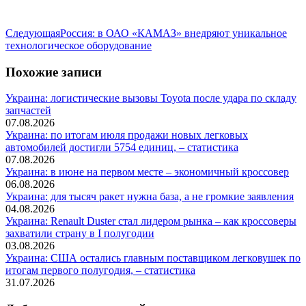
Следующая
Следующая
Россия: в ОАО «КАМАЗ» внедряют уникальное
запись:
технологическое оборудование
Похожие записи
Украина: логистические вызовы Toyota после удара по складу
запчастей
07.08.2026
Украина: по итогам июля продажи новых легковых
автомобилей достигли 5754 единиц, – статистика
07.08.2026
Украина: в июне на первом месте – экономичный кроссовер
06.08.2026
Украина: для тысяч ракет нужна база, а не громкие заявления
04.08.2026
Украина: Renault Duster стал лидером рынка – как кроссоверы
захватили страну в I полугодии
03.08.2026
Украина: США остались главным поставщиком легковушек по
итогам первого полугодия, – статистика
31.07.2026