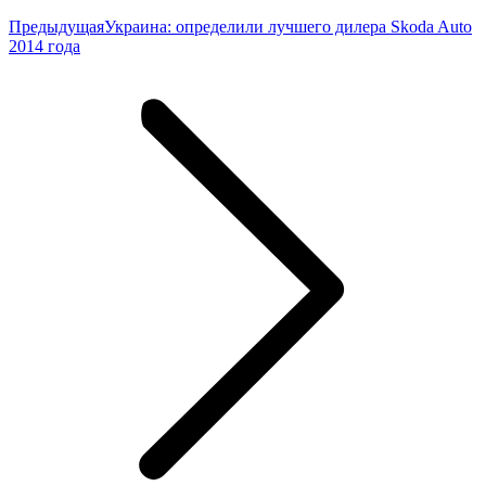
Предыдущая
Предыдущая
Украина: определили лучшего дилера Skoda Auto
запись:
2014 года