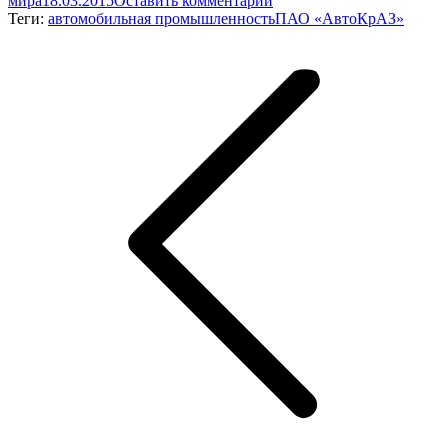
мира
18.03.2015
Оставить комментарий
Теги:
автомобильная промышленность
ПАО «АвтоКрАЗ»
Навигация
по
записям