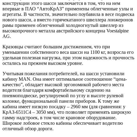
конструкции этого шасси заключается в том, что на нем
впервые в ПАО “АвтоКрАЗ” применены облегченные узлы и
агрегаты. В частности, значительно поубавила в весе подвеска
нового шасси, а вместо горячекатаного швеллера лонжеронов
рамы применен облегченный холодногнутый швеллер из
высокопрочного металла австрийского концерна Voestalpine
AG.
Кразовцы считают большим достижением, что при
уменьшении собственного веса шасси на 1100 кг, возросла его
удельная полезная нагрузка, при этом надежность и прочность
остались на прежнем высоком уровне.
Учитывая пожелания потребителей, на шасси установили
кабину MAN. Она имеет оптимальное соотношение “цена-
качество”, обладает высокой эргономикой рабочего места
водителя благодаря комфортабельному сидению на
пневмоподвеске, регулируемой по углу и высоте рулевой
колонке, функциональной панели приборов. К тому же
кабина имеет низкую посадку – 2960 мм (для сравнения: у
КрАЗ-6511С4 – 3050 мм), что позволяет применять широкую
гамму надстроек, в том числе крановое оборудование.
Широкое лобовое стекло кабины обеспечивает водителю
отличный обзор дороги.