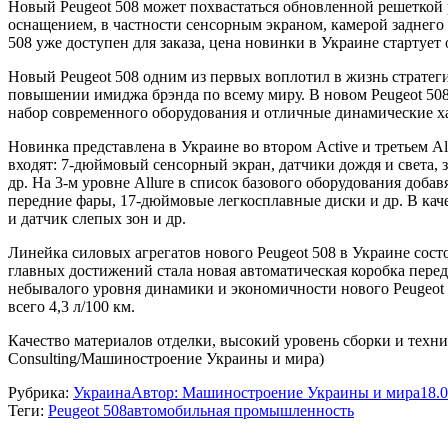
Новый Peugeot 508 может похвастаться обновленной решеткой 
оснащением, в частности сенсорным экраном, камерой заднег
508 уже доступен для заказа, цена новинки в Украине стартует 
Новый Peugeot 508 одним из первых воплотил в жизнь стратеги
повышении имиджа брэнда по всему миру. В новом Peugeot 508
набор современного оборудования и отличные динамические х
Новинка представлена в Украине во втором Active и третьем A
входят: 7-дюймовый сенсорный экран, датчики дождя и света,
др. На 3-м уровне Allure в список базового оборудования добав
передние фары, 17-дюймовые легкосплавные диски и др. В кач
и датчик слепых зон и др.
Линейка силовых агрегатов нового Peugeot 508 в Украине состоит
главных достижений стала новая автоматическая коробка перед
небывалого уровня динамики и экономичности нового Peugeot 5
всего 4,3 л/100 км.
Качество материалов отделки, высокий уровень сборки и техни
Consulting/Машиностроение Украины и мира)
Рубрика:
Украина
Автор:
Машиностроение Украины и мира
18.
Теги:
Peugeot 508
автомобильная промышленность
Навигация