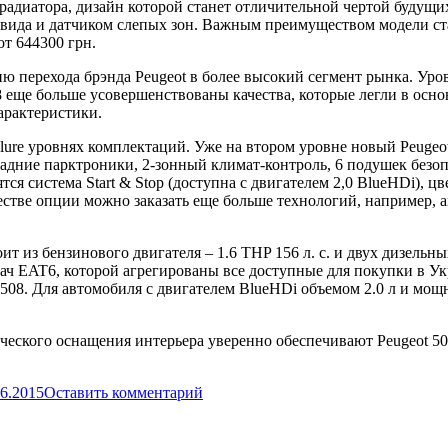
радиатора, дизайн которой станет отличительной чертой будущи
о вида и датчиком слепых зон. Важным преимуществом модели с
от 644300 грн.
ю перехода брэнда Peugeot в более высокий сегмент рынка. Уро
 еще больше усовершенствованы качества, которые легли в осн
арактеристики.
llure уровнях комплектаций. Уже на втором уровне новый Peugeo
 задние парктроники, 2-зонный климат-контроль, 6 подушек без
ятся система Start & Stop (доступна с двигателем 2,0 BlueHDi), 
естве опции можно заказать еще больше технологий, например, а
 из бензинового двигателя – 1.6 THP 156 л. с. и двух дизельных 
ач EAT6, которой агрегированы все доступные для покупки в Укр
08. Для автомобиля с двигателем BlueHDi объемом 2.0 л и мощн
ческого оснащения интерьера уверенно обеспечивают Peugeot 508
06.2015
Оставить комментарий