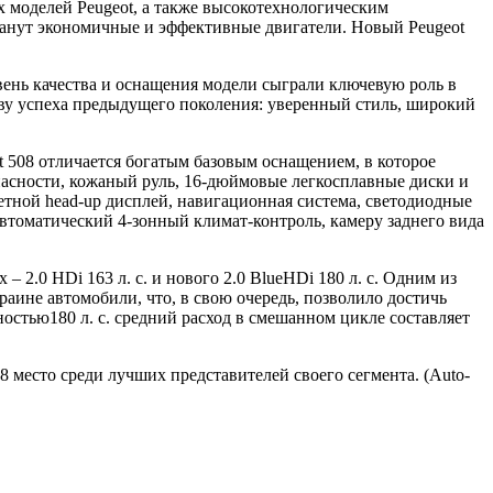
х моделей Peugeot, а также высокотехнологическим
танут экономичные и эффективные двигатели. Новый Peugeot
вень качества и оснащения модели сыграли ключевую роль в
ову успеха предыдущего поколения: уверенный стиль, широкий
t 508 отличается богатым базовым оснащением, в которое
опасности, кожаный руль, 16-дюймовые легкосплавные диски и
цветной head-up дисплей, навигационная система, светодиодные
втоматический 4-зонный климат-контроль, камеру заднего вида
– 2.0 HDi 163 л. с. и нового 2.0 BlueHDi 180 л. с. Одним из
аине автомобили, что, в свою очередь, позволило достичь
остью180 л. с. средний расход в смешанном цикле составляет
 место среди лучших представителей своего сегмента. (Auto-