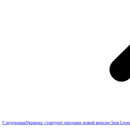
Следующая
Следующая
Украина: стартуют продажи новой версии Seat Leon
запись: