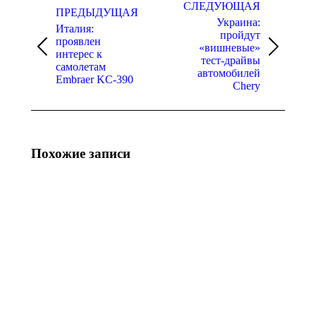
по
СЛЕДУЮЩАЯ
ПРЕДЫДУЩАЯ
Украина:
записям
Италия:
пройдут
проявлен
«вишневые»
Предыдущая
Следующая
интерес к
тест-драйвы
запись:
запись:
самолетам
автомобилей
Embraer KC-390
Chery
Похожие записи
Таиланд: к
Таиланд:
2035 году будут
Samsung
производить
Electronics
только
прекратила
электромобили,
производство
– прогноз
телевизоров
28.09.2021
27.05.2015
Таиланд:
Таиланд:
ВМС
представлены