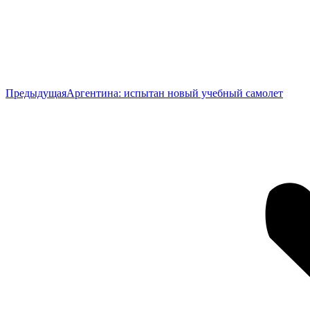
Предыдущая
Предыдущая
Аргентина: испытан новый учебный самолет
запись: