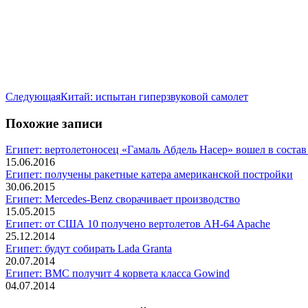
Следующая
Следующая
Китай: испытан гиперзвуковой самолет
запись:
Похожие записи
Египет: вертолетоносец «Гамаль Абдель Насер» вошел в сост
15.06.2016
Египет: получены ракетные катера американской постройки
30.06.2015
Египет: Mercedes-Benz сворачивает производство
15.05.2015
Египет: от США 10 получено вертолетов AH-64 Apache
25.12.2014
Египет: будут собирать Lada Granta
20.07.2014
Египет: ВМС получит 4 корвета класса Gowind
04.07.2014