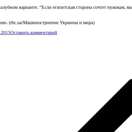
палубном варианте. “Если египетская сторона сочтет нужным, м
цию. (rbc.ua/Машиностроение Украины и мира)
.2015
Оставить комментарий