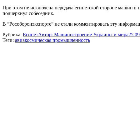
При этом не исключена передача египетской стороне машин в 
подчеркнул собеседник.
В “Рособоронэкспорте” не стали комментировать эту информа
Рубрика:
Египет
Автор:
Машиностроение Украины и мира
25.09
Теги:
авиакосмическая промышленность
Навигация
по
записям