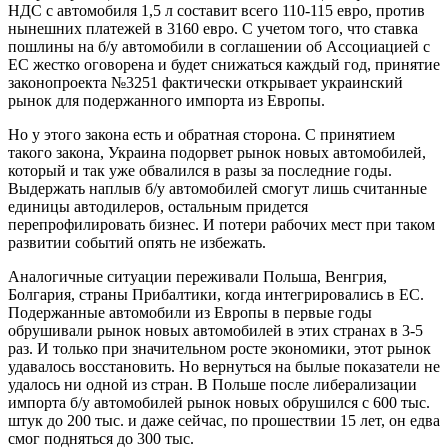
НДС с автомобиля 1,5 л составит всего 110-115 евро, против
нынешних платежей в 3160 евро. С учетом того, что ставка
пошлины на б/у автомобили в соглашении об Ассоциацией с
ЕС жестко оговорена и будет снижаться каждый год, принятие
законопроекта №3251 фактически открывает украинский
рынок для подержанного импорта из Европы.
Но у этого закона есть и обратная сторона. С принятием
такого закона, Украина подорвет рынок новых автомобилей,
который и так уже обвалился в разы за последние годы.
Выдержать наплыв б/у автомобилей смогут лишь считанные
единицы автодилеров, остальным придется
перепрофилировать бизнес. И потери рабочих мест при таком
развитии событий опять не избежать.
Аналогичные ситуации переживали Польша, Венгрия,
Болгария, страны Прибалтики, когда интегрировались в ЕС.
Подержанные автомобили из Европы в первые годы
обрушивали рынок новых автомобилей в этих странах в 3-5
раз. И только при значительном росте экономики, этот рынок
удавалось восстановить. Но вернуться на былые показатели не
удалось ни одной из стран. В Польше после либерализации
импорта б/у автомобилей рынок новых обрушился с 600 тыс.
штук до 200 тыс. и даже сейчас, по прошествии 15 лет, он едва
смог подняться до 300 тыс.