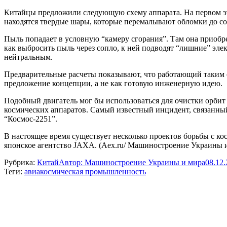
Китайцы предложили следующую схему аппарата. На первом эта
находятся твердые шары, которые перемалывают обломки до со
Пыль попадает в условную “камеру сгорания”. Там она приобре
как выбросить пыль через сопло, к ней подводят “лишние” элек
нейтральным.
Предварительные расчеты показывают, что работающий таким о
предложение концепции, а не как готовую инженерную идею.
Подобный двигатель мог бы использоваться для очистки орбит 
космических аппаратов. Самый известный инцидент, связанный 
“Космос-2251”.
В настоящее время существует несколько проектов борьбы с ко
японское агентство JAXA. (Aex.ru/ Машиностроение Украины 
Рубрика:
Китай
Автор:
Машиностроение Украины и мира
08.12
Теги:
авиакосмическая промышленность
Навигация
по
записям