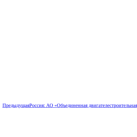
Предыдущая
Предыдущая
Россия: АО «Объединенная двигателестроительная 
запись: