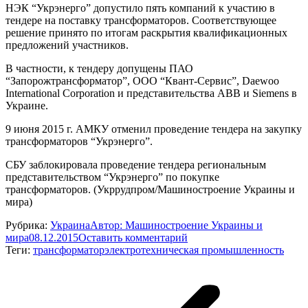
НЭК “Укрэнерго” допустило пять компаний к участию в
тендере на поставку трансформаторов. Соответствующее
решение принято по итогам раскрытия квалификационных
предложений участников.
В частности, к тендеру допущены ПАО
“Запорожтрансформатор”, ООО “Квант-Сервис”, Daewoo
International Corporation и представительства ABB и Siemens в
Украине.
9 июня 2015 г. АМКУ отменил проведение тендера на закупку
трансформаторов “Укрэнерго”.
СБУ заблокировала проведение тендера региональным
представительством “Укрэнерго” по покупке
трансформаторов. (Укррудпром/Машиностроение Украины и
мира)
Рубрика:
Украина
Автор:
Машиностроение Украины и
мира
08.12.2015
Оставить комментарий
Теги:
трансформатор
электротехническая промышленность
Навигация
по
записям