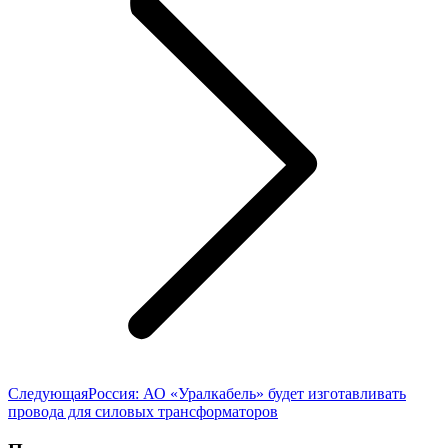
Следующая
Следующая
Россия: АО «Уралкабель» будет изготавливать
запись:
провода для силовых трансформаторов