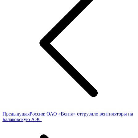
Предыдущая
Предыдущая
Россия: ОАО «Вента» отгрузило вентиляторы на
запись:
Балаковскую АЭС