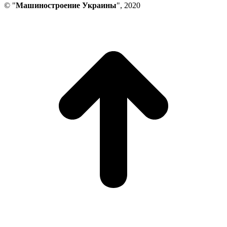
© "
Машиностроение Украины
", 2020
В