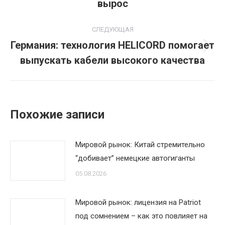
запись:
вырос
СЛЕДУЮЩАЯ
Германия: технология HELICORD помогает
Следующая
выпускать кабели высокого качества
запись:
Похожие записи
Мировой рынок: Китай стремительно
“добивает” немецкие автогиганты
05.08.2026
Мировой рынок: лицензия на Patriot
под сомнением – как это повлияет на