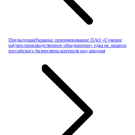
Предыдущая
Предыдущая
Украина: переименование ПАО «Сумское
запись:
научно-производственное объединение» едва не лишило
российского бизнесмена контроля над заводом