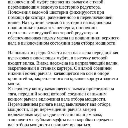
выключенной муфте сцепления рычагом с тягой,
перемещающим ведомую шестерню редуктора.
Положения ведомой шестерни фиксируются при
помощи фиксатора, размещенного в переключающей
вилке. На ступице ведомой шестерни на шариковом
подшипнике вращается шестерня, постоянно
сцепленная с ведущей шестерней редуктора и
обеспечивающая подачу масла на подшипники верхнего
вала в выключенном состоянии вала отбора мощности.
На шлицах в средней части вала насажена передвижная
кулачковая включающая муфта, в выточку которой
входит вилка. Вилка насажена на направляющий валик,
закрепленный в стенках картера. С вилкой соединен
нижний конец рычага, качающегося на оси в опоре
кронштейна, закрепленного на крышке корпуса заднего
моста.
К верхнему концу качающегося рычага присоединена
тяга, передний конец которой соединен с нижним
концом рычага включения вала отбора мощности.
Перемещением рычага назад выключают вал отбора
мощности. При перемещении рычага вперед
включающая муфта сдвигается по шлицам вала,
зацепляется с зубцами муфты вала коробки передач и
вал отбора мощности начинает вращаться.