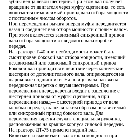
зубцы венца левой шестерни. При этом вал получает
вращение от двигателя через муфту сцепления, то есть
включается независимый привод вала отбора мощности
с постоянным числом оборотов.
При перемещении рычага вперед муфта передвигается
назад и соединяет вал отбора мощности с полым валом.
При этом включается зависимый синхронный привод
вала отбора мощности от ведомого вала коробки
передач.
На тракторе Т-40 при необходимости может быть
смонтирован боковой вал отбора мощности, имеющий
независимый или зависимый синхронный привод.
Боковой вал приводится в действие через конические
шестерни от дополнительного вала, опирающегося на
шариковые подшипники. На шлицы вала насажена
передвижная каретка с двумя шестернями. При
перемещении вперед каретка входит в зацепление с
шестерней привода от муфты сцепления, а при
перемещении назад— с шестерней привода от вала
коробки передач, включая таким образом независимый
или синхронный привод бокового вала. Для
перемещения каретки служит специальная рукоятка,
расположенная на крышке корпуса силовой передачи.
На тракторе ДТ-75 применен задний вал.
Включают и выключают вал отбора мощности при