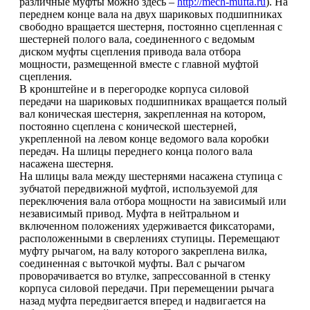
различные муфты можно здесь –
http://mech-mufta.ru
). На
переднем конце вала на двух шариковых подшипниках
свободно вращается шестерня, постоянно сцепленная с
шестерней полого вала, соединенного с ведомым
диском муфты сцепления привода вала отбора
мощности, размещенной вместе с главной муфтой
сцепления.
В кронштейне и в перегородке корпуса силовой
передачи на шариковых подшипниках вращается полый
вал коническая шестерня, закрепленная на котором,
постоянно сцеплена с конической шестерней,
укрепленной на левом конце ведомого вала коробки
передач. На шлицы переднего конца полого вала
насажена шестерня.
На шлицы вала между шестернями насажена ступица с
зубчатой передвижной муфтой, используемой для
переключения вала отбора мощности на зависимый или
независимый привод. Муфта в нейтральном и
включенном положениях удерживается фиксаторами,
расположенными в сверлениях ступицы. Перемещают
муфту рычагом, на валу которого закреплена вилка,
соединенная с выточкой муфты. Вал с рычагом
проворачивается во втулке, запрессованной в стенку
корпуса силовой передачи. При перемещении рычага
назад муфта передвигается вперед и надвигается на