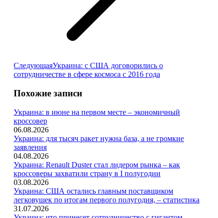
Следующая
Следующая
Украина: с США договорились о
запись:
сотрудничестве в сфере космоса с 2016 года
Похожие записи
Украина: в июне на первом месте – экономичный
кроссовер
06.08.2026
Украина: для тысяч ракет нужна база, а не громкие
заявления
04.08.2026
Украина: Renault Duster стал лидером рынка – как
кроссоверы захватили страну в I полугодии
03.08.2026
Украина: США остались главным поставщиком
легковушек по итогам первого полугодия, – статистика
31.07.2026
Украина: что принесет сотрудничество с гигантом