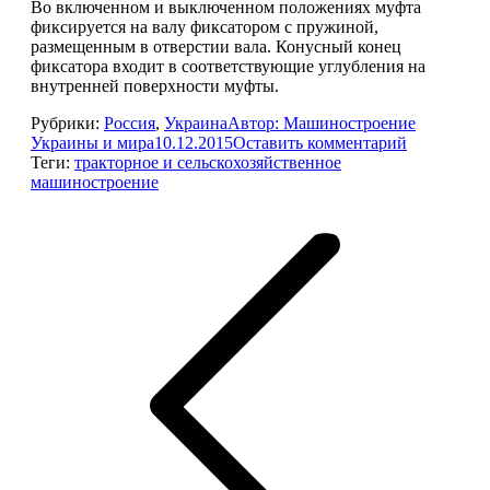
Во включенном и выключенном положениях муфта
фиксируется на валу фиксатором с пружиной,
размещенным в отверстии вала. Конусный конец
фиксатора входит в соответствующие углубления на
внутренней поверхности муфты.
Рубрики:
Россия
,
Украина
Автор:
Машиностроение
Украины и мира
10.12.2015
Оставить комментарий
Теги:
тракторное и сельскохозяйственное
машиностроение
Навигация
по
записям