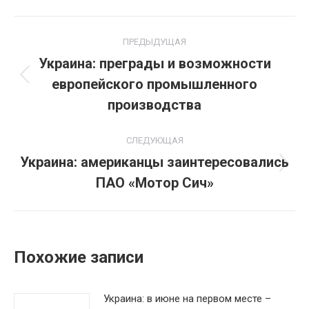
Навигация
ПРЕДЫДУЩАЯ
по
Украина: преграды и возможности
европейского промышленного
Предыдущая
записям
запись:
производства
СЛЕДУЮЩАЯ
Украина: американцы заинтересовались
Следующая
ПАО «Мотор Сич»
запись:
Похожие записи
Украина: в июне на первом месте –