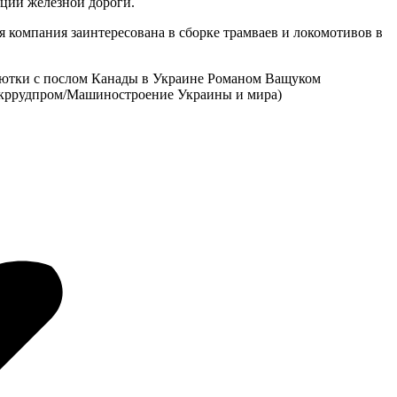
ации железной дороги.
я компания заинтересована в сборке трамваев и локомотивов в
Синютки с послом Канады в Украине Романом Ващуком
(Укррудпром/Машиностроение Украины и мира)