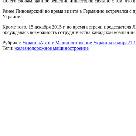
По его словам, данное решение инвесторов связано с тем, что
Ранее Пивоварский во время визита в Германию встречался с п
Украине.
Кроме того, 15 декабря 2015 г. во время встречи председате
обсуждалась возможность сотрудничества канадской компани
Рубрика:
Украина
Автор:
Машиностроение Украины и мира
21.
Теги:
железнодорожное машиностроение
Навигация
по
записям