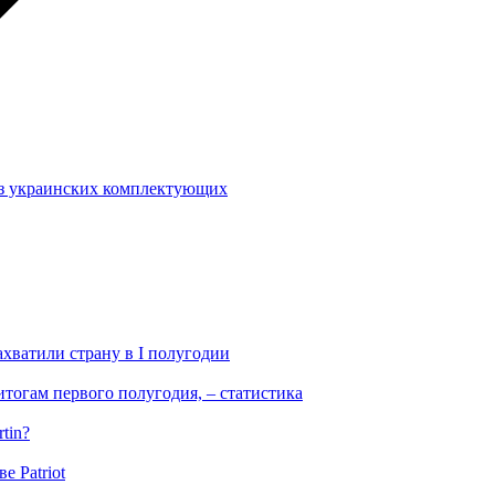
ез украинских комплектующих
ахватили страну в I полугодии
тогам первого полугодия, – статистика
tin?
е Patriot