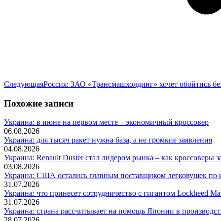
Следующая
Следующая
Россия: ЗАО «Трансмашхолдинг» хочет обойтись б
запись:
Похожие записи
Украина: в июне на первом месте – экономичный кроссовер
06.08.2026
Украина: для тысяч ракет нужна база, а не громкие заявления
04.08.2026
Украина: Renault Duster стал лидером рынка – как кроссоверы з
03.08.2026
Украина: США остались главным поставщиком легковушек по и
31.07.2026
Украина: что принесет сотрудничество с гигантом Lockheed Mar
31.07.2026
Украина: страна рассчитывает на помощь Японии в производств
28.07.2026