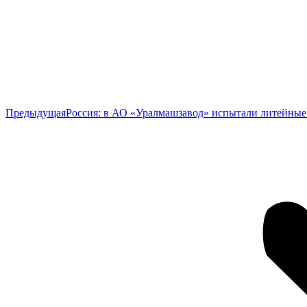
Предыдущая
Предыдущая
Россия: в АО «Уралмашзавод» испытали литейные
запись: