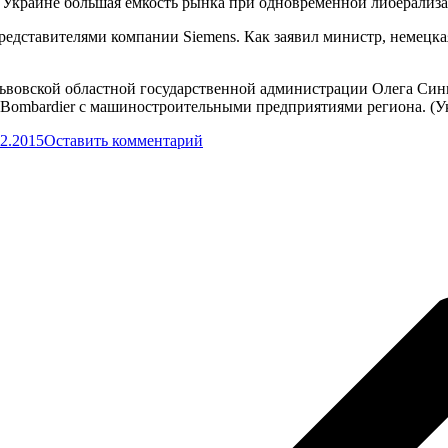
 в Украине большая емкость рынка при одновременной либерализ
редставителями компании Siemens. Как заявил министр, немецка
ля Львовской областной государственной администрации Олега 
и Bombardier с машиностроительными предприятиями региона. 
12.2015
Оставить комментарий