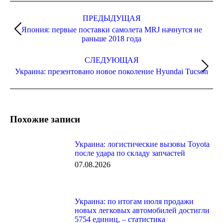
Навигация
по
ПРЕДЫДУЩАЯ
Япония: первые поставки самолета MRJ начнутся не
записям
Предыдущая
раньше 2018 года
запись:
СЛЕДУЮЩАЯ
Следующая
Украина: презентовано новое поколение Hyundai Tucson
запись:
Похожие записи
Украина: логистические вызовы Toyota
после удара по складу запчастей
07.08.2026
Украина: по итогам июля продажи
новых легковых автомобилей достигли
5754 единиц, – статистика