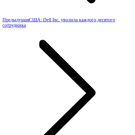
Предыдущая
Предыдущая
США: Dell Inc. уволила каждого десятого
запись:
сотрудника