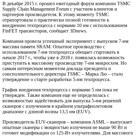
В декабре 2015 г. прошел ежегодный форум компании TSMC
Supply Chain Management Forum с участием клиентов и
партнеров производителя. К этому моменту TSMC
отрапортовала о практически полной готовности к
внедрению техпроцесса с нормами 10 нм с использованием
FinFET транзисторов, сообщает 3Dnews.
Компания провела успешный эксперимент с выпуском 7-нм
массива памяти SRAM. Опытное производство с
использованием 7-нм техпроцесса обещает стартовать в
начале 2017 г., чтобы уже в 2018 г. появилась возможность
приступить к массовому производству 7-нм микросхем. Но
самым интересным моментом доклада президента и
соисполнительного директора TSMC – Марка Лю – стало
утверждение о старте разработки 5-нм техпроцесса.
График внедрения техпроцесса с нормами 5 нм пока не
утвержден. Также компания еще не определилась с
возможностью задействовать для выпуска 5-нм решений
сканеров с излучением в крайнем ультрафиолетовом
диапазоне с длиной волны 13,5 нм (EUV).
Производитель EUV-сканеров – компания ASML – выпускает
опытные сканеры с мощностью излучения не выше 90 Вт и
готовит модификации со 125-Вт излучателями. Для массового