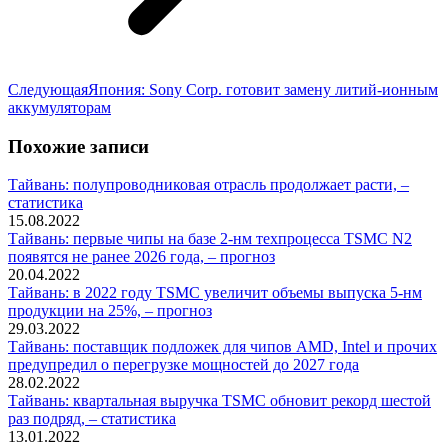
Следующая
Следующая
Япония: Sony Corp. готовит замену литий-ионным
запись:
аккумуляторам
Похожие записи
Тайвань: полупроводниковая отрасль продолжает расти, –
статистика
15.08.2022
Тайвань: первые чипы на базе 2-нм техпроцесса TSMC N2
появятся не ранее 2026 года, – прогноз
20.04.2022
Тайвань: в 2022 году TSMC увеличит объемы выпуска 5-нм
продукции на 25%, – прогноз
29.03.2022
Тайвань: поставщик подложек для чипов AMD, Intel и прочих
предупредил о перегрузке мощностей до 2027 года
28.02.2022
Тайвань: квартальная выручка TSMC обновит рекорд шестой
раз подряд, – статистика
13.01.2022