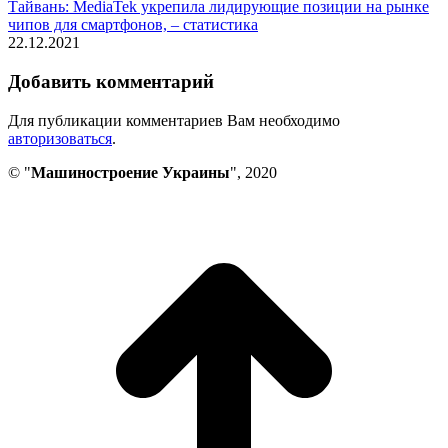
Тайвань: MediaTek укрепила лидирующие позиции на рынке
чипов для смартфонов, – статистика
22.12.2021
Добавить комментарий
Для публикации комментариев Вам необходимо
авторизоваться
.
© "
Машиностроение Украины
", 2020
В