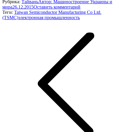
Рубрика:
Тайвань
Автор:
Машиностроение Украины и
мира
26.12.2015
Оставить комментарий
Теги:
Taiwan Semiconductor Manufacturing Co Ltd.
(TSMC)
электронная промышленность
Навигация
по
записям