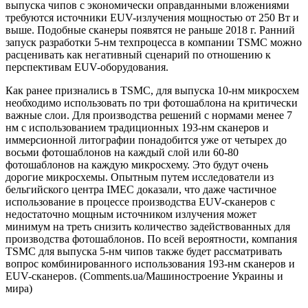
выпуска чипов с экономически оправданными вложениями
требуются источники EUV-излучения мощностью от 250 Вт и
выше. Подобные сканеры появятся не раньше 2018 г. Ранний
запуск разработки 5-нм техпроцесса в компании TSMC можно
расценивать как негативный сценарий по отношению к
перспективам EUV-оборудования.
Как ранее признались в TSMC, для выпуска 10-нм микросхем
необходимо использовать по три фотошаблона на критически
важные слои. Для производства решений с нормами менее 7
нм с использованием традиционных 193-нм сканеров и
иммерсионной литографии понадобится уже от четырех до
восьми фотошаблонов на каждый слой или 60-80
фотошаблонов на каждую микросхему. Это будут очень
дорогие микросхемы. Опытным путем исследователи из
бельгийского центра IMEC доказали, что даже частичное
использование в процессе производства EUV-сканеров с
недостаточно мощным источником излучения может
минимум на треть снизить количество задействованных для
производства фотошаблонов. По всей вероятности, компания
TSMC для выпуска 5-нм чипов также будет рассматривать
вопрос комбинированного использования 193-нм сканеров и
EUV-сканеров. (Comments.ua/Машиностроение Украины и
мира)