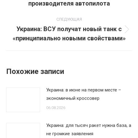
производителя автопилота
записям
запись:
СЛЕДУЮЩАЯ
Украина: ВСУ получат новый танк с
Следующая
«принципиально новыми свойствами»
запись:
Похожие записи
Украина: в июне на первом месте –
экономичный кроссовер
06.08.2026
Украина: для тысяч ракет нужна база, а
не громкие заявления