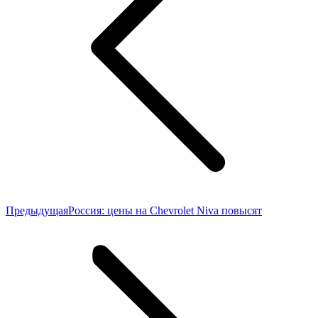
Предыдущая
Предыдущая
Россия: цены на Chevrolet Niva повысят
запись: