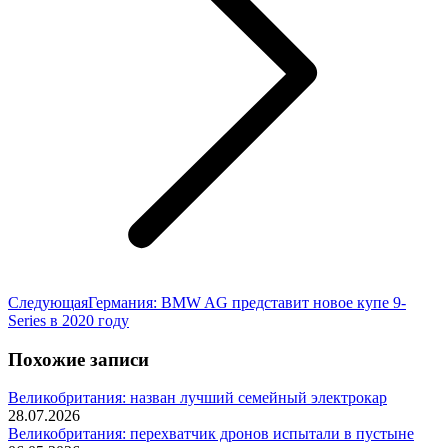
Следующая
Следующая
Германия: BMW AG представит новое купе 9-
запись:
Series в 2020 году
Похожие записи
Великобритания: назван лучший семейный электрокар
28.07.2026
Великобритания: перехватчик дронов испытали в пустыне