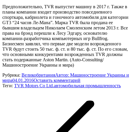
Предположительно, TVR выпустит машину в 2017 г. Также в
планы компании входит производство повседневного
спорткара, кабриолета и гоночного автомобиля для категории
GT3 “24 часов Ле-Мана”. Марка TVR была продана ее
бывшим владельцем Николаем Смоленским летом 2013 г. Все
права на брэнд перешли к Лесу Эдгару, основателю
компании-разработчика компьютерных игр Bullfrog.
Бизнесмен заявлял, что первые две модели возрожденного
TVR будут стоить 50 тыс. ф. ст. и 80 тыс. ф. ст. По его словам,
что основными конкурентами возрожденных TVR должны
стать подержанные Aston Martin. (Auto-Consulting/
Машиностроение Украины и мира)
Рубрика:
Великобритания
Автор:
Машиностроение Украины и
мира
04.01.2016
Оставить комментарий
Теги:
TVR Motors Co Ltd.
автомобильная промышленность
Навигация
по
записям