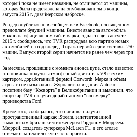
который пока не имеет названия, не отличается от машины,
которая была представлена на опубликованном в конце
августа 2015 г. дизайнерском наброске.
Рендер опубликован в сообществе в Facebook, посвященном
предоплате будущей машины. Внести аванс за автомобиль
можно на официальном сайте марки, однако еще в августе
2015 г. сообщалось, что TVR распродала всю партию новых
автомобилей на год вперед. Тираж первой серии составит 250
машин. Выпуск второй серии начнется не ранее чем через три
года.
За месяцы, прошедшие с момента анонса купе, стало известно,
что новинка получит атмосферный двигатель V8 с сухим
картером, доработанный фирмой Cosworth. Марка и объем
агрегата не назывались. Журналисты издания Autocar
посетили базу “Косворта” в Великобритании и выяснили, что
спорткар TVR получит доработанную “восьмерку”
производства Ford.
Кроме того, сообщалось, что новинка получит
пространственный каркас iStream, запатентованной
знаменитым британским инженером Гордоном Мюрреем.
Мюррей, создатель суперкара McLaren F1, и его ателье
отвечают за техническую часть проекта.