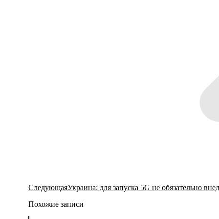
Следующая
Следующая
Украина: для запуска 5G не обязательно вн
запись:
Похожие записи