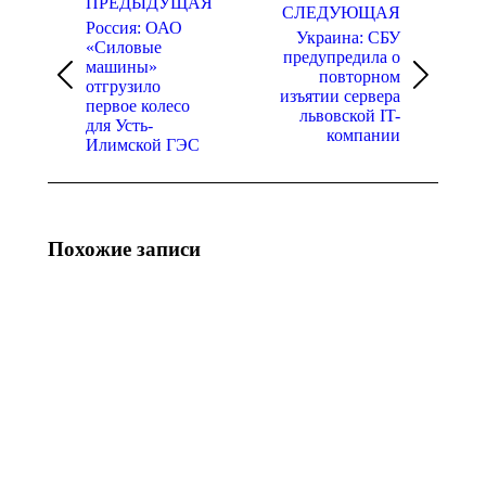
по
ПРЕДЫДУЩАЯ
СЛЕДУЮЩАЯ
Россия: ОАО
записям
Украина: СБУ
«Силовые
предупредила о
машины»
повторном
Предыдущая
Следующая
отгрузило
изъятии сервера
запись:
запись:
первое колесо
львовской IT-
для Усть-
компании
Илимской ГЭС
Похожие записи
Украина:
Украина: по
логистические
итогам июля
вызовы Toyota
продажи
после удара по
новых
складу
легковых
запчастей
автомобилей
достигли
07.08.2026
5754
единиц, –
статистика