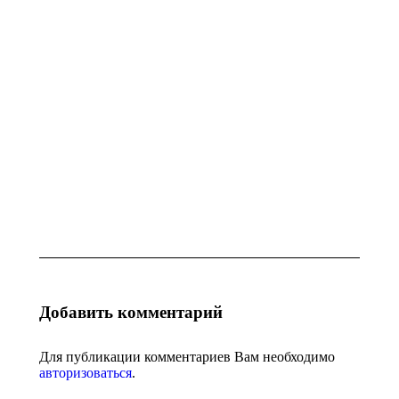
07.08.2026
Украина:
Украина:
для тысяч
Renault
ракет
Duster стал
нужна
лидером
база, а не
рынка –
громкие
как
заявления
кроссоверы
захватили
04.08.2026
страну в I
полугодии
03.08.2026
Добавить комментарий
Для публикации комментариев Вам необходимо
авторизоваться
.