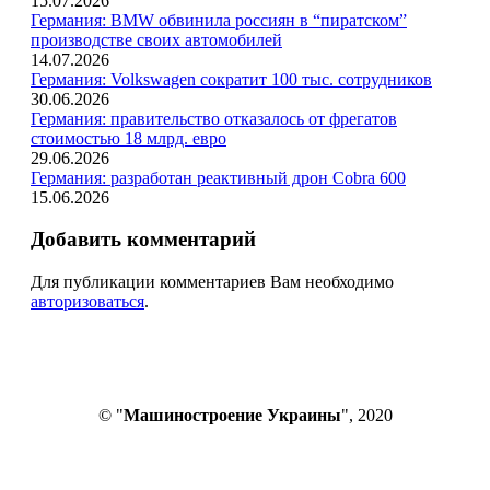
15.07.2026
Германия: BMW обвинила россиян в “пиратском”
производстве своих автомобилей
14.07.2026
Германия: Volkswagen сократит 100 тыс. сотрудников
30.06.2026
Германия: правительство отказалось от фрегатов
стоимостью 18 млрд. евро
29.06.2026
Германия: разработан реактивный дрон Cobra 600
15.06.2026
Добавить комментарий
Для публикации комментариев Вам необходимо
авторизоваться
.
© "
Машиностроение Украины
", 2020
В