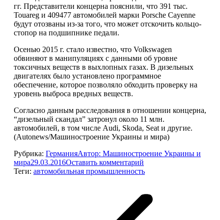
гг. Представители концерна пояснили, что 391 тыс.
Touareg и 409477 автомобилей марки Porsche Cayenne
будут отозваны из-за того, что может отскочить кольцо-
стопор на подшипнике педали.
Осенью 2015 г. стало известно, что Volkswagen
обвиняют в манипуляциях с данными об уровне
токсичных веществ в выхлопных газах. В дизельных
двигателях было установлено программное
обеспечение, которое позволяло обходить проверку на
уровень выброса вредных веществ.
Согласно данным расследования в отношении концерна,
“дизельный скандал” затронул около 11 млн.
автомобилей, в том числе Audi, Skoda, Seat и другие.
(Autonews/Машиностроение Украины и мира)
Рубрика:
Германия
Автор:
Машиностроение Украины и
мира
29.03.2016
Оставить комментарий
Теги:
автомобильная промышленность
Навигация
по
записям