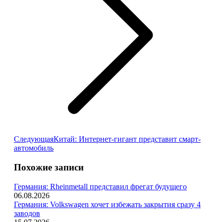
Следующая
Следующая
Китай: Интернет-гигант представит смарт-
запись:
автомобиль
Похожие записи
Германия: Rheinmetall представил фрегат будущего
06.08.2026
Германия: Volkswagen хочет избежать закрытия сразу 4
заводов