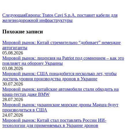
Следующая
Следующая
Европа: Tratos Cavi S.p.A. поставит кабели для
запись:
железнодорожной инфраструктуры
Похожие записи
Мировой рынок: Китай стремительно “добивает” немецкие
автогиганты
05.08.2026
Мировой рынок: лицензия на Patriot под сомнением – как это
повлияет на оборону Украины
03.08.2026
Мировой рынок: США понадобится несколько лет, чтобы
достичь уровня производства дронов в Украине
30.07.2026
Мировой рынок: китайские автомобили стали обходить на
краш-тестах даже BMW
28.07.2026
Мировой рынок: украинские морские дроны Magura будут
производиться в США
24.07.2026
Мировой рынок: Китай стал поставлять России ИИ-
технологии для применяемых в Украине дронов