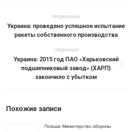
Навигация
ПРЕДЫДУЩАЯ
по
Украина: проведено успешное испытание
Предыдущая
ракеты собственного производства
записям
запись:
СЛЕДУЮЩАЯ
Украина: 2015 год ПАО «Харьковский
подшипниковый завод» (ХАРП)
Следующая
запись:
закончило с убытком
Похожие записи
Польша: Министерство обороны