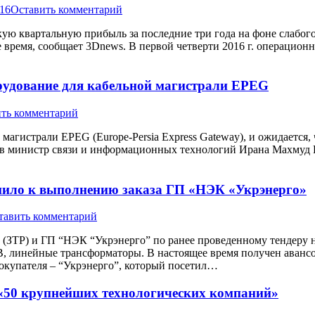
016
Оставить комментарий
ую квартальную прибыль за последние три года на фоне слабог
ремя, сообщает 3Dnews. В первой четверти 2016 г. операционна
рудование для кабельной магистрали EPEG
ть комментарий
магистрали EPEG (Europe-Persia Express Gateway), и ожидается,
ью в министр связи и информационных технологий Ирана Махмуд 
ило к выполнению заказа ГП «НЭК «Укрэнерго»
тавить комментарий
(ЗТР) и ГП “НЭК “Укрэнерго” по ранее проведенному тендеру н
 линейные трансформаторы. В настоящее время получен авансов
окупателя – “Укрэнерго”, который посетил…
 «50 крупнейших технологических компаний»