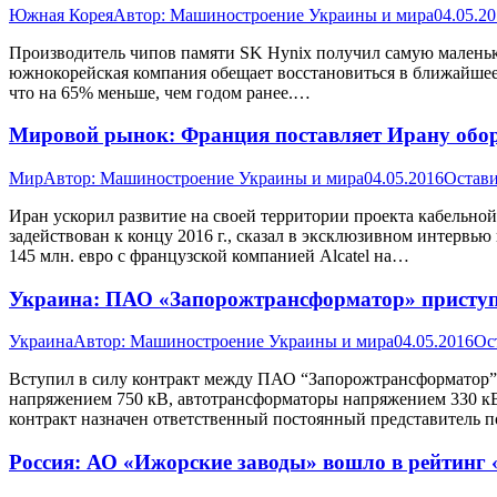
Южная Корея
Автор:
Машиностроение Украины и мира
04.05.2
Производитель чипов памяти SK Hynix получил самую маленьк
южнокорейская компания обещает восстановиться в ближайшее в
что на 65% меньше, чем годом ранее.…
Мировой рынок: Франция поставляет Ирану обо
Мир
Автор:
Машиностроение Украины и мира
04.05.2016
Остави
Иран ускорил развитие на своей территории проекта кабельной 
задействован к концу 2016 г., сказал в эксклюзивном интерв
145 млн. евро с французской компанией Alcatel на…
Украина: ПАО «Запорожтрансформатор» приступ
Украина
Автор:
Машиностроение Украины и мира
04.05.2016
Ос
Вступил в силу контракт между ПАО “Запорожтрансформатор” 
напряжением 750 кВ, автотрансформаторы напряжением 330 кВ,
контракт назначен ответственный постоянный представитель п
Россия: АО «Ижорские заводы» вошло в рейтинг