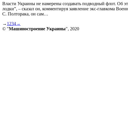
Власти Украины не намерены создавать подводный флот. Об э
лодки”, – сказал он, комментируя заявление экс-главкома Вое
С. Полторака, он сам…
→
1
2
3
4
→
© "
Машиностроение Украины
", 2020