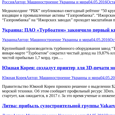
Россия
Автор:
Машиностроение Украины и мира
04.05.2016
Оста
Медиахолдинг “РБК” опубликовал ежегодный рейтинг “50 кру
входящие в промышленные активы “Газпромбанка”. “Ижорские 
“Газпромбанка” на “Ижорских заводах” проходит масштабная
Украина: ПАО «Турбоатом» закончило первый кв
Украина
Автор:
Машиностроение Украины и мира
04.05.2016
Ос
Крупнейший производитель турбинного оборудования завод “Ту
январе-марте “Турбоатом” сократил чистый доход на 19,87% или
чистой прибылью 1,7 млрд. грн.…
Южная Корея: создадут принтер для 3D-печати м
Южная Корея
Автор:
Машиностроение Украины и мира
04.05.2
Правительство Южной Кореи приняло решение о выделении $20 
морской техники. Об этом сообщает профильный ресурс 3Ders
стартует, как ожидается, в 2017 г. За это время ученые и инже
Литва: прибыль судостроительной группы Vakaru