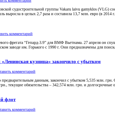
вить комментарий
кой судостроительной группы Vakaru laivu gamyklos (VLG) сос
ыль выросла в целых 2,7 раза и составила 13,7 млн. евро (в 2014 
вить комментарий
оевого фрегата “Гепард-3.9” для ВМФ Вьетнама. 27 апреля он сп
ьском заводе им. Горького с 1990 г. Они предназначены для по
д «Ленинская кузница» закончило с убытком
тавить комментарий
по предварительным данным, закончил с убытком 5,535 млн. грн
рн., текущие обязательства – 342,574 млн. грн. и долгосрочные 
ый флот
тавить комментарий