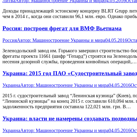
Литва
Автор:
Машиностроение Украины и мира
04.05.2016
Оста
Доходы принадлежащей эстонскому концерну BLRT Grupp литовс
чем в 2014 г., когда они составили 96,1 млн. евро. Однако приб
Россия: построен фрегат для ВМФ Вьетнама
Россия
Автор:
Машиностроение Украины и мира
04.05.2016
Оста
Зеленодольский завод им. Горького завершил строительство б
фрегаты проекта 11661 (шифр “Гепард”) строятся на Зеленодол
несения дозорной службы, проведения конвойных операций,…
Украина: 2015 год ПАО «Судостроительный заво
Украина
Автор:
Машиностроение Украины и мира
04.05.2016
Ос
2015 г. судостроительный завод “Ленинская кузница” (Киев), 
“Ленинской кузницы” на конец 2015 г. составили 610,094 млн. г
задолженность предприятия составила 122,021 млн. грн. В…
Украина: власти не намерены создавать подводн
Украина
Автор:
Машиностроение Украины и мира
04.05.2016
Ос