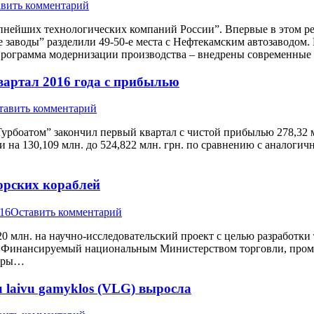
вить комментарий
пнейших технологических компаний России”. Впервые в этом р
заводы” разделили 49-50-е места с Нефтекамским автозаводом.
 программа модернизации производства – внедрены современны
артал 2016 года с прибылью
тавить комментарий
рбоатом” закончил первый квартал с чистой прибылью 278,32 м
 на 130,109 млн. до 524,822 млн. грн. по сравнению с аналогичн
орских кораблей
016
Оставить комментарий
млн. на научно-исследовательский проект с целью разработки 
. Финансируемый национальным Министерством торговли, промы
неры…
 laivu gamyklos (VLG) выросла