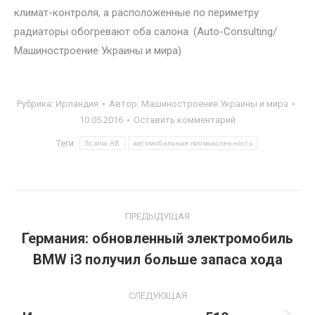
климат-контроля, а расположенные по периметру
радиаторы обогревают оба салона. (Auto-Consulting/
Машиностроение Украины и мира)
Рубрика:
Ирландия
Автор:
Машиностроение Украины и мира
10.05.2016
Оставить комментарий
Теги:
Scania AB
автомобильная промышленность
Навигация
ПРЕДЫДУЩАЯ
по
Германия: обновленный электромобиль
Предыдущая
BMW i3 получил больше запаса хода
записям
запись:
СЛЕДУЮЩАЯ