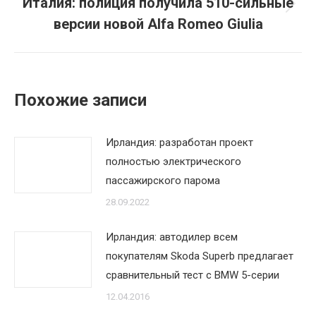
Италия: полиция получила 510-сильные
Следующая
версии новой Alfa Romeo Giulia
запись:
Похожие записи
Ирландия: разработан проект
полностью электрического
пассажирского парома
28.09.2022
Ирландия: автодилер всем
покупателям Skoda Superb предлагает
сравнительный тест с BMW 5-серии
12.04.2016