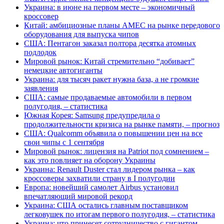
Украина: в июне на первом месте – экономичный
кроссовер
Китай: амбициозные планы AMEC на рынке передового
оборудования для выпуска чипов
США: Пентагон заказал полтора десятка атомных
подлодок
Мировой рынок: Китай стремительно “добивает”
немецкие автогиганты
Украина: для тысяч ракет нужна база, а не громкие
заявления
США: самые продаваемые автомобили в первом
полугодия, – статистика
Южная Корея: Samsung предупредила о
продолжительности кризиса на рынке памяти, – прогноз
США: Qualcomm объявила о повышении цен на все
свои чипы с 1 сентября
Мировой рынок: лицензия на Patriot под сомнением –
как это повлияет на оборону Украины
Украина: Renault Duster стал лидером рынка – как
кроссоверы захватили страну в I полугодии
Европа: новейший самолет Airbus установил
впечатляющий мировой рекорд
Украина: США остались главным поставщиком
легковушек по итогам первого полугодия, – статистика
Украина: что принесет сотрудничество с гигантом