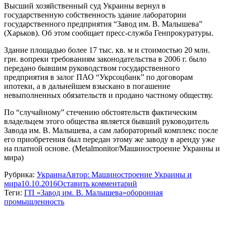
Высший хозяйственный суд Украины вернул в
государственную собственность здание лаборатории
государственного предприятия “Завод им. В. Малышева”
(Харьков). Об этом сообщает пресс-служба Генпрокуратуры.
Здание площадью более 17 тыс. кв. м и стоимостью 20 млн.
грн. вопреки требованиям законодательства в 2006 г. было
передано бывшим руководством государственного
предприятия в залог ПАО “Укрсоцбанк” по договорам
ипотеки, а в дальнейшем взыскано в погашение
невыполненных обязательств и продано частному обществу.
По “случайному” стечению обстоятельств фактическим
владельцем этого общества является бывший руководитель
Завода им. В. Малышева, а сам лабораторный комплекс после
его приобретения был передан этому же заводу в аренду уже
на платной основе. (Metalmonitor/Машиностроение Украины и
мира)
Рубрика:
Украина
Автор:
Машиностроение Украины и
мира
10.10.2016
Оставить комментарий
Теги:
ГП «Завод им. В. Малышева»
оборонная
промышленность
Навигация