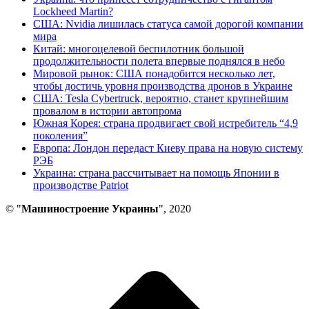
Lockheed Martin?
США: Nvidia лишилась статуса самой дорогой компании
мира
Китай: многоцелевой беспилотник большой
продолжительности полета впервые поднялся в небо
Мировой рынок: США понадобится несколько лет,
чтобы достичь уровня производства дронов в Украине
США: Tesla Cybertruck, вероятно, станет крупнейшим
провалом в истории автопрома
Южная Корея: страна продвигает свой истребитель “4,9
поколения”
Европа: Лондон передаст Киеву права на новую систему
РЭБ
Украина: страна рассчитывает на помощь Японии в
производстве Patriot
© "
Машиностроение Украины
", 2020
В