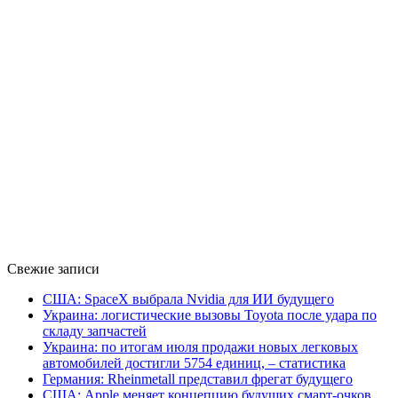
Свежие записи
США: SpaceX выбрала Nvidia для ИИ будущего
Украина: логистические вызовы Toyota после удара по
складу запчастей
Украина: по итогам июля продажи новых легковых
автомобилей достигли 5754 единиц, – статистика
Германия: Rheinmetall представил фрегат будущего
США: Apple меняет концепцию будущих смарт-очков