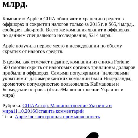
млрд.
Компанию Apple в США обвиняют в хранении средств в
оффшорах и сокрытии налогов только за 2015 г. в $65,4 млрд.,
сообщает take-profit. Всего же компания хранит в оффшорах,
по данным специального исследования, $214 млрд.
Apple получила первое место в исследовании по объему
скрытых от налогов средств.
В целом, как отмечает издание, компании из списка Fortune
500 смогли скрыть от налоговых органов триллионы долларов
прибыли в оффшорах. Самыми популярными “налоговыми
укрытиями” для американских компаний были Нидерланды,
кроме того популярностью пользовались Каймановы и
Бермудские острова. (rbc.ua/Машиностроение Украины и
мира)
Рубрика:
США
Автор:
Машиностроение Украины и
мира
11.10.2016
Оставить комментарий
Теги:
Apple Inc.
электронная промышленность
Навигация
по