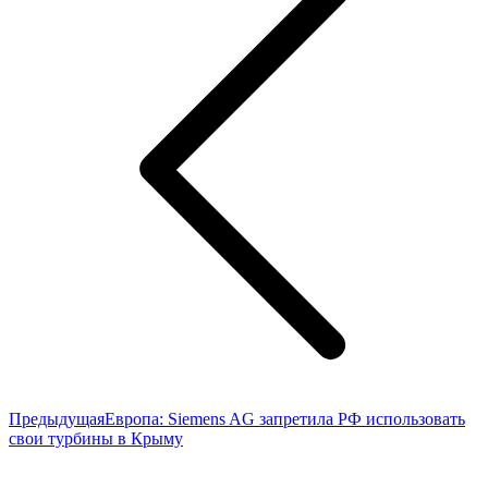
записям
Предыдущая
Предыдущая
Европа: Siemens AG запретила РФ использовать
запись:
свои турбины в Крыму