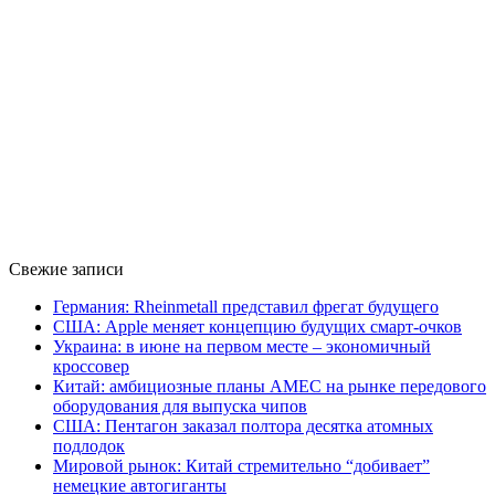
Свежие записи
Германия: Rheinmetall представил фрегат будущего
США: Apple меняет концепцию будущих смарт-очков
Украина: в июне на первом месте – экономичный
кроссовер
Китай: амбициозные планы AMEC на рынке передового
оборудования для выпуска чипов
США: Пентагон заказал полтора десятка атомных
подлодок
Мировой рынок: Китай стремительно “добивает”
немецкие автогиганты