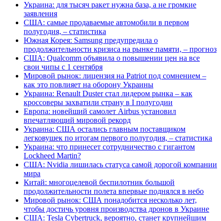
Украина: для тысяч ракет нужна база, а не громкие
заявления
США: самые продаваемые автомобили в первом
полугодия, – статистика
Южная Корея: Samsung предупредила о
продолжительности кризиса на рынке памяти, – прогноз
США: Qualcomm объявила о повышении цен на все
свои чипы с 1 сентября
Мировой рынок: лицензия на Patriot под сомнением –
как это повлияет на оборону Украины
Украина: Renault Duster стал лидером рынка – как
кроссоверы захватили страну в I полугодии
Европа: новейший самолет Airbus установил
впечатляющий мировой рекорд
Украина: США остались главным поставщиком
легковушек по итогам первого полугодия, – статистика
Украина: что принесет сотрудничество с гигантом
Lockheed Martin?
США: Nvidia лишилась статуса самой дорогой компании
мира
Китай: многоцелевой беспилотник большой
продолжительности полета впервые поднялся в небо
Мировой рынок: США понадобится несколько лет,
чтобы достичь уровня производства дронов в Украине
США: Tesla Cybertruck, вероятно, станет крупнейшим