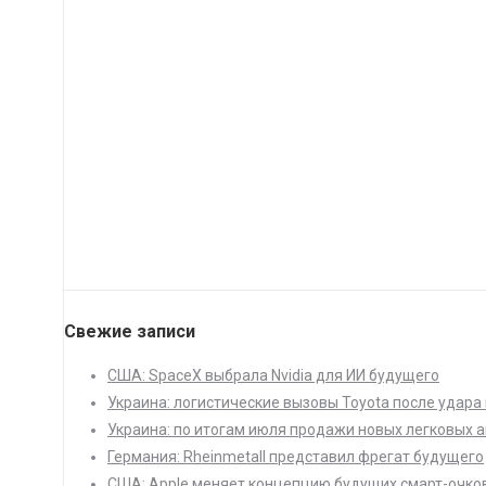
Свежие записи
США: SpaceX выбрала Nvidia для ИИ будущего
Украина: логистические вызовы Toyota после удара 
Украина: по итогам июля продажи новых легковых а
Германия: Rheinmetall представил фрегат будущего
США: Apple меняет концепцию будущих смарт-очко