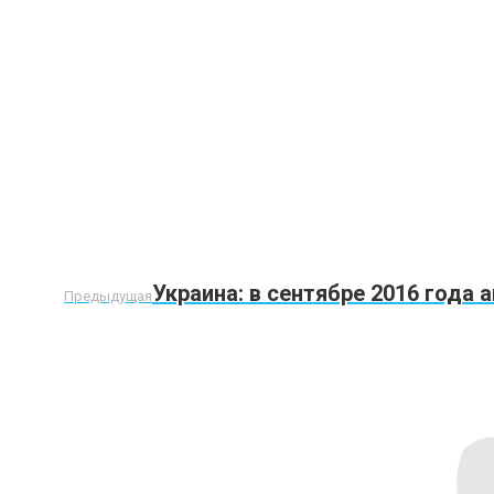
Предыдущая
Украина: в сентябре 2016 года
Предыдущая
запись: