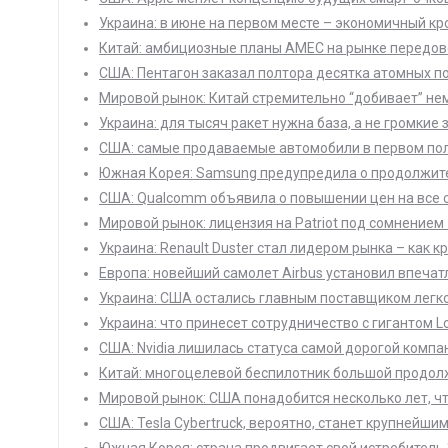
Украина: в июне на первом месте – экономичный кр
Китай: амбициозные планы AMEC на рынке передов
США: Пентагон заказал полтора десятка атомных п
Мировой рынок: Китай стремительно “добивает” не
Украина: для тысяч ракет нужна база, а не громкие
США: самые продаваемые автомобили в первом полу
Южная Корея: Samsung предупредила о продолжител
США: Qualcomm объявила о повышении цен на все с
Мировой рынок: лицензия на Patriot под сомнением 
Украина: Renault Duster стал лидером рынка – как к
Европа: новейший самолет Airbus установил впеча
Украина: США остались главным поставщиком легко
Украина: что принесет сотрудничество с гигантом L
США: Nvidia лишилась статуса самой дорогой компа
Китай: многоцелевой беспилотник большой продол
Мировой рынок: США понадобится несколько лет, ч
США: Tesla Cybertruck, вероятно, станет крупнейш