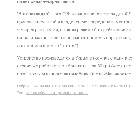
пишет онлайн-журнал ain.ua.
“Автозакладка” – это GPS-маяк с приложением для iOS 
приложением, чтобы владелец мог определить местонах
четырех раз в сутки, в таком режиме батарейка маячк
сигнала, маячок все равно сможет помочь определить,
автомобиля в место “отстоя”).
Устройство производится в Украине (комплектация и сб
сервис же работает по абонплате – за 30 грн./месяц по
плюс поиск угнанного автомобиля. (rbc.ua/Машиностро
Рубрика:
Украина
Автор:
Машиностроение Украины и мира
11.1
Теги:
автомобильная промышленность
Навигация
по
записям