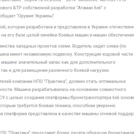
ового БТР собственной разработки “Атаман 6х6” с
общает “Оружие Украины”.
6х6, которая разработана и представлена в Украине отечествен
на его базе целой линейки боевых машин и машин обеспечения
нства западных проектов схеме. Водитель сидит слева (по
шина имеет независимую подвеску. Конструкция ходовой части
 машине значительный запас как для дополнительного
 так и для размещения различного боевой нагрузки.
телей компании НПО “Практика”, должен стать оптимальное
ности. Машина разрабатывалась на основании совместного
СУ с целью создания платформы/бронетранспортера 6х6 осно
оторым требуется боевая техника, способная уверенно
ая платформа представлена в качестве машины огневой подде
 НПО “Практика” представит более десяти образцов бронетанко