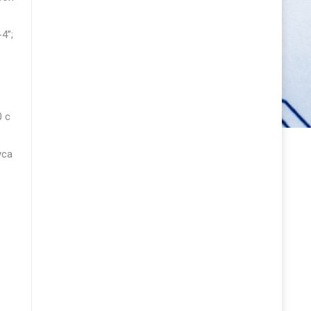
4”;
 с
уса