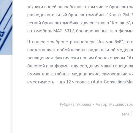
техники своей разработки, в том числе бронеавт
разведывательный бронеавтомобиль “Козак-2M-Р”;
легкий бронеавтомобиль для спецназа “Козак-5”
автомобиль МАЗ-6317; бронированные платформы “
Что касается бронетранспортера “Атаман 8х8”, то 
представляет собой вариант радикальной модерни
оснащением фактически новым бронекопусом. “Ата
базовой платформы для создания машин специаль
(командно-штабные, медицинские, самоходные мин
вместимость – до 12 человек. (Auto-Consulting/М
Рубрика:
Украина
Автор:
Машинострое
Теги: