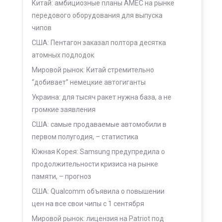
Китай: амбициозные планы AMEC на рынке
передового оборудования для выпуска
чипов
США: Пентагон заказал полтора десятка
атомных подлодок
Мировой рынок: Китай стремительно
“добивает” немецкие автогиганты
Украина: для тысяч ракет нужна база, а не
громкие заявления
США: самые продаваемые автомобили в
первом полугодия, – статистика
Южная Корея: Samsung предупредила о
продолжительности кризиса на рынке
памяти, – прогноз
США: Qualcomm объявила о повышении
цен на все свои чипы с 1 сентября
Мировой рынок: лицензия на Patriot под