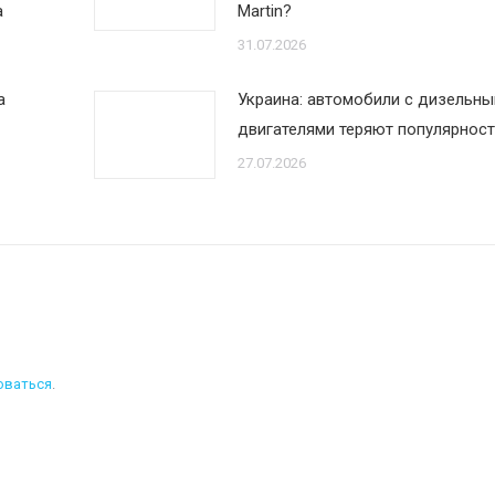
а
Martin?
31.07.2026
а
Украина: автомобили с дизельн
двигателями теряют популярност
27.07.2026
оваться
.