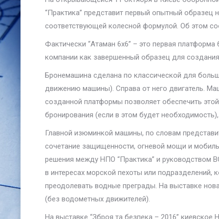
“Практика” представит первый опытный образец н
соответствующей колесной формулой. Об этом со
Фактически “Атаман 6х6” – это первая платформа 
компании как завершенный образец для создания 
Бронемашина сделана по классической для больши
движению машины). Справа от него двигатель. Ма
созданной платформы позволяет обеспечить этой
бронирования (если в этом будет необходимость),
Главной изюминкой машины, по словам представи
сочетание защищенности, огневой мощи и мобиль
решения между НПО “Практика” и руководством В
в интересах морской пехоты или подразделений, к
преодолевать водные преграды. На выставке нов
(без водометных движителей).
На выставке “Зброя та безпека – 2016” киевское