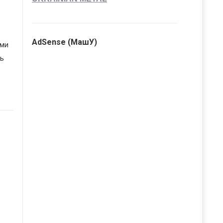
AdSense (МашУ)
ыми
ь