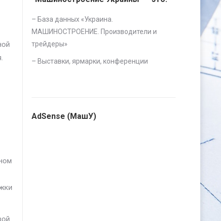
– База данных «
Украина.
МАШИНОСТРОЕНИЕ. Производители и
ной
трейдеры
»
.
–
Выставки, ярмарки, конференции
AdSense (МашУ)
вном
ржки
вой