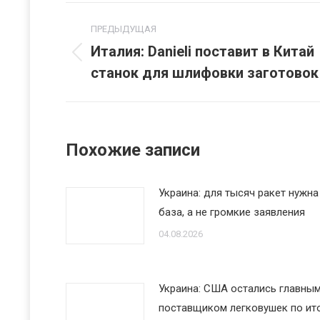
Навигация
ПРЕДЫДУЩАЯ
по
Италия: Danieli поставит в Китай
Предыдущая
станок для шлифовки заготовок
записям
запись:
Похожие записи
Украина: для тысяч ракет нужна
база, а не громкие заявления
04.08.2026
Украина: США остались главны
поставщиком легковушек по ит