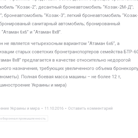
омобиль “Козак-2”; десантный бронеавтомобиль “Козак-2M-Д”;
 бронеавтомобиль “Козак-3”; легкий бронеавтомобиль “Козак-
; бронированый санитарный автомобиль; бронированный
Атаман 6х6” и “Атаман 8х8”.
он не является четырехосным вариантом “Атаман 6х6”, а
зации старых советских бронетранспортеров семейства БТР-60
ман 8х8” предлагается в качестве относительно недорогой
ного назначения, требующих увеличенного объема бронекорп
ометы). Полная боевая масса машины – не более 12 т,
ашиностроение Украины и мира)
ние Украины и мира
11.10.2016
Оставить комментарий
оборонная промышленность