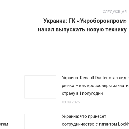
СЛЕДУЮЩАЯ
Украина: ГК «Укроборонпром»
Следующая
начал выпускать новую технику
запись:
Украина: Renault Duster стал лид
рынка – как кроссоверы захвати
страну в I полугодии
03.08.2026
м
Украина: что принесет
огам
сотрудничество с гигантом Lock