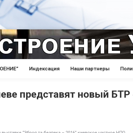
РОЕНИЕ”
Индекcация
Наши партнеры
Поли
иеве представят новый БТР
выставке “Зброя та безпека – 2016” киевское частное НПО