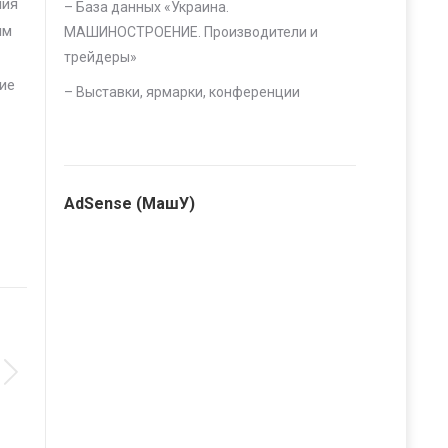
ния
– База данных «
Украина.
ым
МАШИНОСТРОЕНИЕ. Производители и
трейдеры
»
ние
–
Выставки, ярмарки, конференции
AdSense (МашУ)