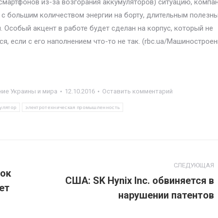
смартфонов из-за возгорания аккумуляторов) ситуацию, компа
 с большим количеством энергии на борту, длительным полезн
 Особый акцент в работе будет сделан на корпус, который не
я, если с его наполнением что-то не так. (rbc.ua/Машинострое
ие Украины и мира
12.10.2016
Оставить комментарий
мулятор
электротехническая промышленность
СЛЕДУЮЩАЯ
нок
США: SK Hynix Inc. обвиняется в
ет
Следующая
нарушении патентов
запись: