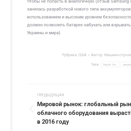
Чтобы не попасть в аналогичную (отзыв Samsung 
занялась разработкой нового типа аккумуляторов
использованием и высоким уровнем безопасности.
должен позволить батарее набухать или взрыватьс
Украины и мира)
Рубрика:
США
Автор:
Машиностроен
Теги:
Apple Inc.
акку
Навигация
ПРЕДЫДУЩАЯ
по
Мировой рынок: глобальный ры
облачного оборудования выраст
Предыдущая
записям
запись:
в 2016 году