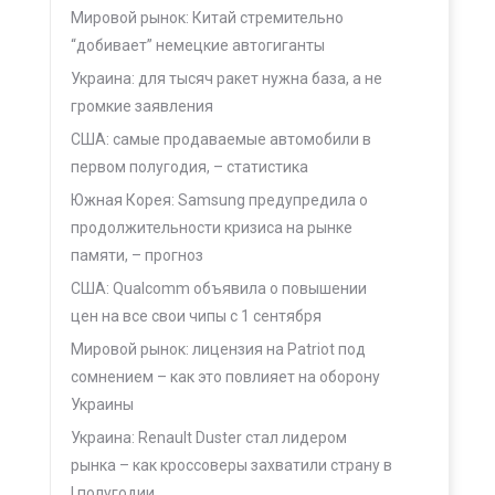
Мировой рынок: Китай стремительно
“добивает” немецкие автогиганты
Украина: для тысяч ракет нужна база, а не
громкие заявления
США: самые продаваемые автомобили в
первом полугодия, – статистика
Южная Корея: Samsung предупредила о
продолжительности кризиса на рынке
памяти, – прогноз
США: Qualcomm объявила о повышении
цен на все свои чипы с 1 сентября
Мировой рынок: лицензия на Patriot под
сомнением – как это повлияет на оборону
Украины
Украина: Renault Duster стал лидером
рынка – как кроссоверы захватили страну в
I полугодии