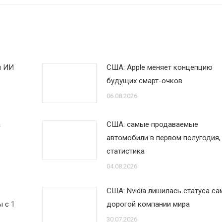
я ИИ
США: Apple меняет концепцию
будущих смарт-очков
06.08.2026
а
США: самые продаваемые
автомобили в первом полугодия,
статистика
04.08.2026
США: Nvidia лишилась статуса са
 с 1
дорогой компании мира
30.07.2026