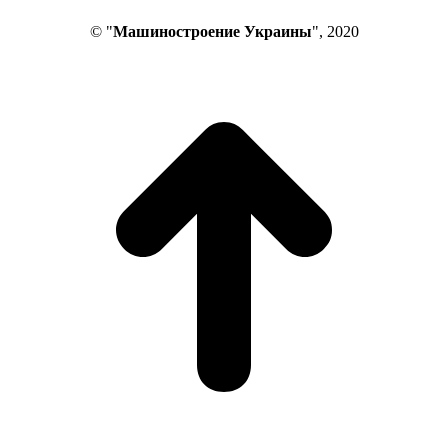
© "
Машиностроение Украины
", 2020
В