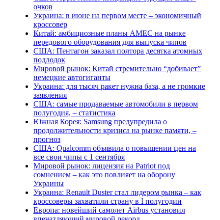
очков
Украина: в июне на первом месте – экономичный
кроссовер
Китай: амбициозные планы AMEC на рынке
передового оборудования для выпуска чипов
США: Пентагон заказал полтора десятка атомных
подлодок
Мировой рынок: Китай стремительно “добивает”
немецкие автогиганты
Украина: для тысяч ракет нужна база, а не громкие
заявления
США: самые продаваемые автомобили в первом
полугодия, – статистика
Южная Корея: Samsung предупредила о
продолжительности кризиса на рынке памяти, –
прогноз
США: Qualcomm объявила о повышении цен на
все свои чипы с 1 сентября
Мировой рынок: лицензия на Patriot под
сомнением – как это повлияет на оборону
Украины
Украина: Renault Duster стал лидером рынка – как
кроссоверы захватили страну в I полугодии
Европа: новейший самолет Airbus установил
впечатляющий мировой рекорд