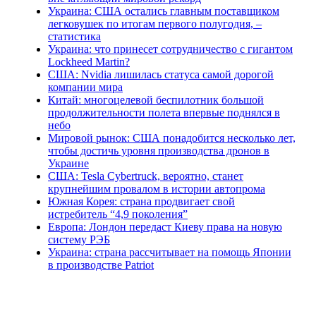
Украина: США остались главным поставщиком
легковушек по итогам первого полугодия, –
статистика
Украина: что принесет сотрудничество с гигантом
Lockheed Martin?
США: Nvidia лишилась статуса самой дорогой
компании мира
Китай: многоцелевой беспилотник большой
продолжительности полета впервые поднялся в
небо
Мировой рынок: США понадобится несколько лет,
чтобы достичь уровня производства дронов в
Украине
США: Tesla Cybertruck, вероятно, станет
крупнейшим провалом в истории автопрома
Южная Корея: страна продвигает свой
истребитель “4,9 поколения”
Европа: Лондон передаст Киеву права на новую
систему РЭБ
Украина: страна рассчитывает на помощь Японии
в производстве Patriot