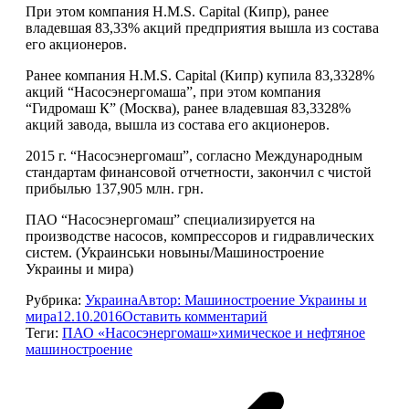
При этом компания H.M.S. Capital (Кипр), ранее
владевшая 83,33% акций предприятия вышла из состава
его акционеров.
Ранее компания H.M.S. Capital (Кипр) купила 83,3328%
акций “Насосэнергомаша”, при этом компания
“Гидромаш К” (Москва), ранее владевшая 83,3328%
акций завода, вышла из состава его акционеров.
2015 г. “Насосэнергомаш”, согласно Международным
стандартам финансовой отчетности, закончил с чистой
прибылью 137,905 млн. грн.
ПАО “Насосэнергомаш” специализируется на
производстве насосов, компрессоров и гидравлических
систем. (Украинськи новыны/Машиностроение
Украины и мира)
Рубрика:
Украина
Автор:
Машиностроение Украины и
мира
12.10.2016
Оставить комментарий
Теги:
ПАО «Насосэнергомаш»
химическое и нефтяное
машиностроение
Навигация
по