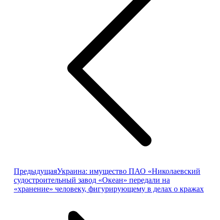
записям
Предыдущая
Предыдущая
Украина: имущество ПАО «Николаевский
запись:
судостроительный завод «Океан» передали на
«хранение» человеку, фигурирующему в делах о кражах