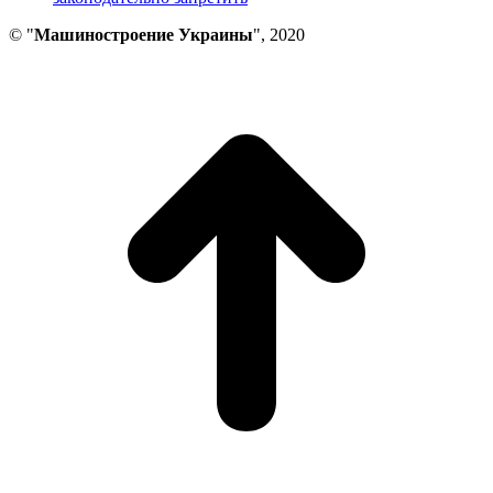
© "
Машиностроение Украины
", 2020
В