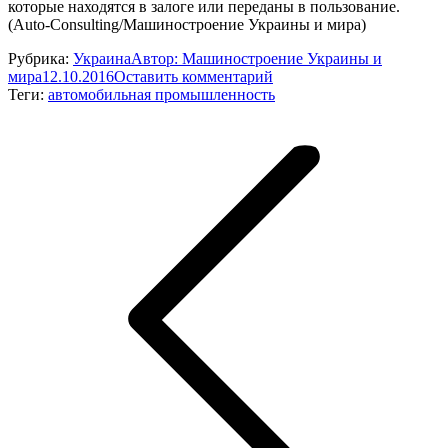
которые находятся в залоге или переданы в пользование.
(Auto-Consulting/Машиностроение Украины и мира)
Рубрика:
Украина
Автор:
Машиностроение Украины и
мира
12.10.2016
Оставить комментарий
Теги:
автомобильная промышленность
Навигация
по
записям