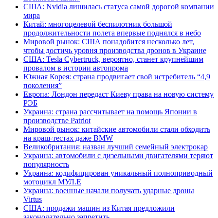
США: Nvidia лишилась статуса самой дорогой компании
мира
Китай: многоцелевой беспилотник большой
продолжительности полета впервые поднялся в небо
Мировой рынок: США понадобится несколько лет,
чтобы достичь уровня производства дронов в Украине
США: Tesla Cybertruck, вероятно, станет крупнейшим
провалом в истории автопрома
Южная Корея: страна продвигает свой истребитель “4,9
поколения”
Европа: Лондон передаст Киеву права на новую систему
РЭБ
Украина: страна рассчитывает на помощь Японии в
производстве Patriot
Мировой рынок: китайские автомобили стали обходить
на краш-тестах даже BMW
Великобритания: назван лучший семейный электрокар
Украина: автомобили с дизельными двигателями теряют
популярность
Украина: кодифицирован уникальный полноприводный
мотоцикл МУЛ.Е
Украина: военные начали получать ударные дроны
Virtus
США: продажи машин из Китая предложили
законодательно запретить