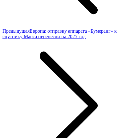
Предыдущая
Предыдущая
Европа: отправку аппарата «Бумеранг» к
запись:
спутнику Марса перенесли на 2025 год