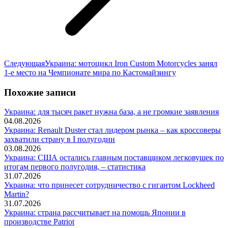
Следующая
Следующая
Украина: мотоцикл Iron Custom Motorcycles занял
запись:
1-е место на Чемпионате мира по Кастомайзингу
Похожие записи
Украина: для тысяч ракет нужна база, а не громкие заявления
04.08.2026
Украина: Renault Duster стал лидером рынка – как кроссоверы
захватили страну в I полугодии
03.08.2026
Украина: США остались главным поставщиком легковушек по
итогам первого полугодия, – статистика
31.07.2026
Украина: что принесет сотрудничество с гигантом Lockheed
Martin?
31.07.2026
Украина: страна рассчитывает на помощь Японии в
производстве Patriot