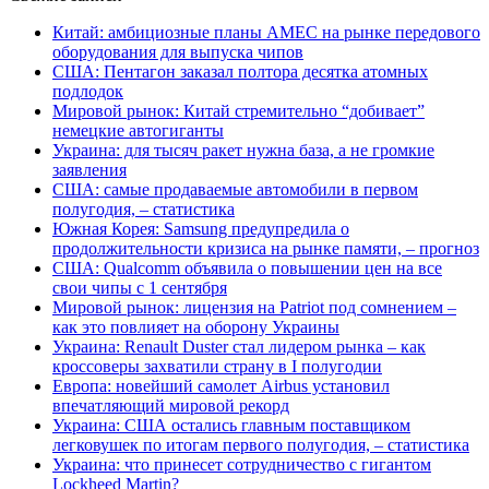
Китай: амбициозные планы AMEC на рынке передового
оборудования для выпуска чипов
США: Пентагон заказал полтора десятка атомных
подлодок
Мировой рынок: Китай стремительно “добивает”
немецкие автогиганты
Украина: для тысяч ракет нужна база, а не громкие
заявления
США: самые продаваемые автомобили в первом
полугодия, – статистика
Южная Корея: Samsung предупредила о
продолжительности кризиса на рынке памяти, – прогноз
США: Qualcomm объявила о повышении цен на все
свои чипы с 1 сентября
Мировой рынок: лицензия на Patriot под сомнением –
как это повлияет на оборону Украины
Украина: Renault Duster стал лидером рынка – как
кроссоверы захватили страну в I полугодии
Европа: новейший самолет Airbus установил
впечатляющий мировой рекорд
Украина: США остались главным поставщиком
легковушек по итогам первого полугодия, – статистика
Украина: что принесет сотрудничество с гигантом
Lockheed Martin?