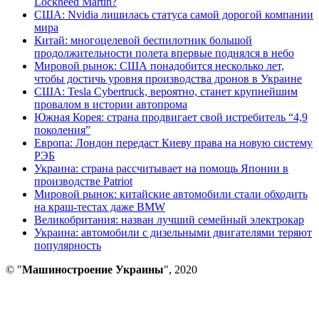
Lockheed Martin?
США: Nvidia лишилась статуса самой дорогой компании
мира
Китай: многоцелевой беспилотник большой
продолжительности полета впервые поднялся в небо
Мировой рынок: США понадобится несколько лет,
чтобы достичь уровня производства дронов в Украине
США: Tesla Cybertruck, вероятно, станет крупнейшим
провалом в истории автопрома
Южная Корея: страна продвигает свой истребитель “4,9
поколения”
Европа: Лондон передаст Киеву права на новую систему
РЭБ
Украина: страна рассчитывает на помощь Японии в
производстве Patriot
Мировой рынок: китайские автомобили стали обходить
на краш-тестах даже BMW
Великобритания: назван лучший семейный электрокар
Украина: автомобили с дизельными двигателями теряют
популярность
© "
Машиностроение Украины
", 2020
В