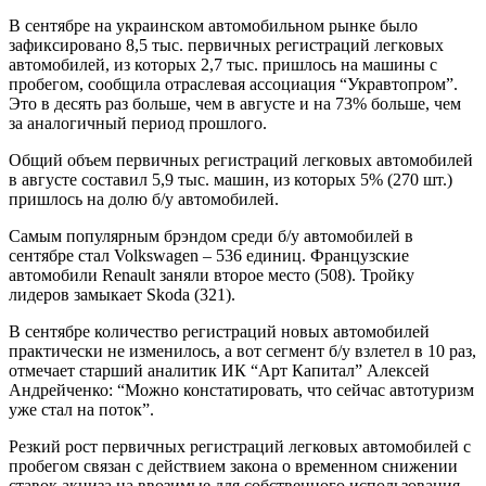
В сентябре на украинском автомобильном рынке было
зафиксировано 8,5 тыс. первичных регистраций легковых
автомобилей, из которых 2,7 тыс. пришлось на машины с
пробегом, сообщила отраслевая ассоциация “Укравтопром”.
Это в десять раз больше, чем в августе и на 73% больше, чем
за аналогичный период прошлого.
Общий объем первичных регистраций легковых автомобилей
в августе составил 5,9 тыс. машин, из которых 5% (270 шт.)
пришлось на долю б/у автомобилей.
Самым популярным брэндом среди б/у автомобилей в
сентябре стал Volkswagen – 536 единиц. Французские
автомобили Renault заняли второе место (508). Тройку
лидеров замыкает Skoda (321).
В сентябре количество регистраций новых автомобилей
практически не изменилось, а вот сегмент б/у взлетел в 10 раз,
отмечает старший аналитик ИК “Арт Капитал” Алексей
Андрейченко: “Можно констатировать, что сейчас автотуризм
уже стал на поток”.
Резкий рост первичных регистраций легковых автомобилей с
пробегом связан с действием закона о временном снижении
ставок акциза на ввозимые для собственного использования