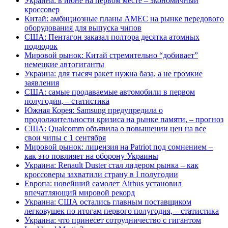
Украина: в июне на первом месте – экономичный
кроссовер
Китай: амбициозные планы AMEC на рынке передового
оборудования для выпуска чипов
США: Пентагон заказал полтора десятка атомных
подлодок
Мировой рынок: Китай стремительно “добивает”
немецкие автогиганты
Украина: для тысяч ракет нужна база, а не громкие
заявления
США: самые продаваемые автомобили в первом
полугодия, – статистика
Южная Корея: Samsung предупредила о
продолжительности кризиса на рынке памяти, – прогноз
США: Qualcomm объявила о повышении цен на все
свои чипы с 1 сентября
Мировой рынок: лицензия на Patriot под сомнением –
как это повлияет на оборону Украины
Украина: Renault Duster стал лидером рынка – как
кроссоверы захватили страну в I полугодии
Европа: новейший самолет Airbus установил
впечатляющий мировой рекорд
Украина: США остались главным поставщиком
легковушек по итогам первого полугодия, – статистика
Украина: что принесет сотрудничество с гигантом