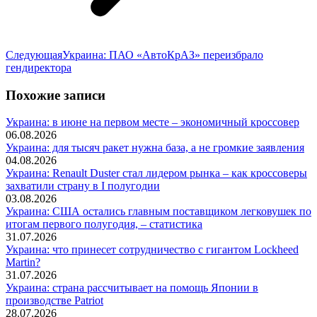
Следующая
Следующая
Украина: ПАО «АвтоКрАЗ» переизбрало
запись:
гендиректора
Похожие записи
Украина: в июне на первом месте – экономичный кроссовер
06.08.2026
Украина: для тысяч ракет нужна база, а не громкие заявления
04.08.2026
Украина: Renault Duster стал лидером рынка – как кроссоверы
захватили страну в I полугодии
03.08.2026
Украина: США остались главным поставщиком легковушек по
итогам первого полугодия, – статистика
31.07.2026
Украина: что принесет сотрудничество с гигантом Lockheed
Martin?
31.07.2026
Украина: страна рассчитывает на помощь Японии в
производстве Patriot
28.07.2026