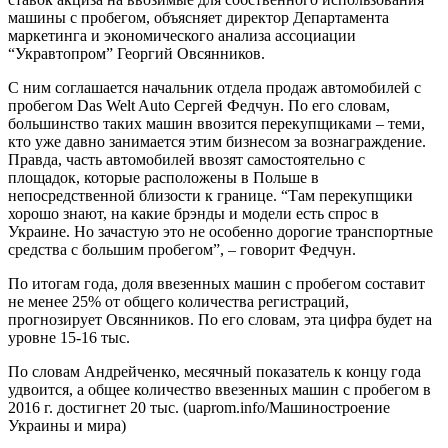
машины с пробегом, объясняет директор Департамента
маркетинга и экономического анализа ассоциации
“Укравтопром” Георгий Овсянников.
С ним соглашается начальник отдела продаж автомобилей с
пробегом Das Welt Auto Сергей Федчун. По его словам,
большинство таких машин ввозится перекупщиками – теми,
кто уже давно занимается этим бизнесом за вознаграждение.
Правда, часть автомобилей ввозят самостоятельно с
площадок, которые расположены в Польше в
непосредственной близости к границе. “Там перекупщики
хорошо знают, на какие брэнды и модели есть спрос в
Украине. Но зачастую это не особенно дорогие транспортные
средства с большим пробегом”, – говорит Федчун.
По итогам года, доля ввезенных машин с пробегом составит
не менее 25% от общего количества регистраций,
прогнозирует Овсянников. По его словам, эта цифра будет на
уровне 15-16 тыс.
По словам Андрейченко, месячный показатель к концу года
удвоится, а общее количество ввезенных машин с пробегом в
2016 г. достигнет 20 тыс. (uaprom.info/Машиностроение
Украины и мира)