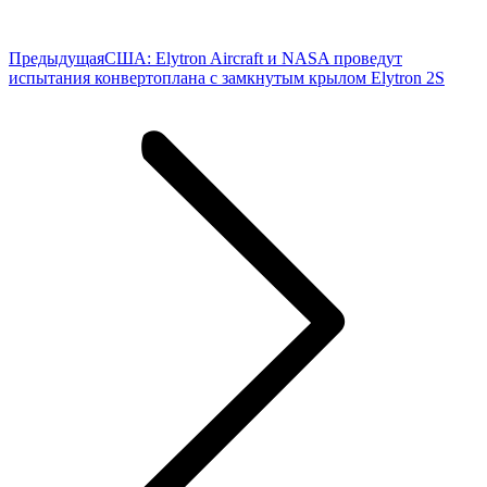
Предыдущая
Предыдущая
США: Elytron Aircraft и NASA проведут
запись:
испытания конвертоплана с замкнутым крылом Elytron 2S