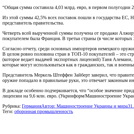
“Общая сумма составила 4,03 млрд. евро, в первом полугодии 2
Из этой суммы 42,5% всех поставок пошли в государства ЕС, 
представитель правительства.
Четверть всей вырученной суммы получена от продажи Алжиру ф
покупателем была Франция. В третьи страны (в числе которых 
Согласно отчету, среди основных импортеров немецкого оружи
В целом ровно половина стран в ТОП-10 покупателей – это ст
(которое ведает выдачей экспортных лицензий) Таня Алемани, 
которые могут использоваться как в гражданских, так и военн
Представитель Меркель Штеффен Зайберт заверил, что правите
оружие попадало в правильные руки, это отвечает законным ин
В докладе особенно подчеркивается, что “особое значение при
лицензии на 9,6 млн. евро. (Укринформ/Машиностроение Укра
Рубрика:
Германия
Автор:
Машиностроение Украины и мира
31
Теги:
оборонная промышленность
Навигация
по
записям