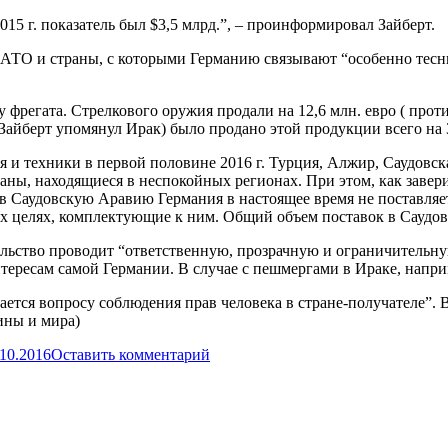
015 г. показатель был $3,5 млрд.”, – проинформировал Зайберт.
НАТО и страны, с которыми Германию связывают “особенно тесн
регата. Стрелкового оружия продали на 12,6 млн. евро ( проти
Зайберт упомянул Ирак) было продано этой продукции всего на 3
я и техники в первой половине 2016 г. Турция, Алжир, Саудов
раны, находящиеся в неспокойных регионах. При этом, как зав
в Саудовскую Аравию Германия в настоящее время не поставляет 
ых целях, комплектующие к ним. Общий объем поставок в Саудов
льство проводит “ответственную, прозрачную и ограничительную
тересам самой Германии. В случае с пешмергами в Ираке, наприм
дается вопросу соблюдения прав человека в стране-получателе”.
ины и мира)
.10.2016
Оставить комментарий