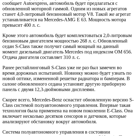
сообщает Autoexpress, автомобиль будет предлагаться с
обновленной моторной гаммой. Одним из новых агрегатов
станет 4,0-литровый бензиновый мотор V8. Такой же агрегат
устанавливается на Mercedes-AMG E 63. Мощность мотора
превысит 400 л. с.
Кроме этого автомобиль будет комплектоваться 2,0-литровым
бензиновым двигателем мощностью 268 л. с. Обновленный
седан S-Class также получит самый мощный на данный
момент дизельный двигатель Mercedes под индексом OM 656.
Отдача двигателя составляет 310 л. с.
Ранее рестайлинговый S-Class уже не раз был замечен во
время дорожных испытаний. Новинку можно будет узнать по
новой оптике, измененной решетке радиатора и бамперам. В
салоне обновленного седана установят другую приборную
панель с двумя 12,3-дюймовыми дисплеями.
Скорее всего, Mercedes-Benz оснастит обновленную версию S-
Class системой полуавтономного управления. Впервые такая
технология была применена на новом поколении E-Class. Она
включает несколько десятков сенсоров и датчиков, которые
анализируют обстановку вокруг автомобиля.
Система полуавтономного управления в состоянии