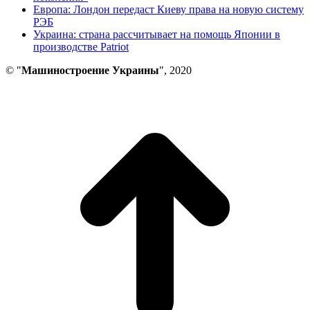
Европа: Лондон передаст Киеву права на новую систему
РЭБ
Украина: страна рассчитывает на помощь Японии в
производстве Patriot
© "
Машиностроение Украины
", 2020
В