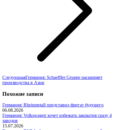
Следующая
Следующая
Германия: Schaeffler Gruppe расширяет
запись:
производства в Азии
Похожие записи
Германия: Rheinmetall представил фрегат будущего
06.08.2026
Германия: Volkswagen хочет избежать закрытия сразу 4
заводов
15.07.2026