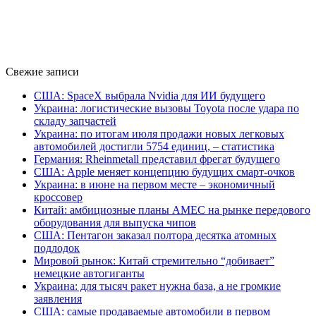
Свежие записи
США: SpaceX выбрала Nvidia для ИИ будущего
Украина: логистические вызовы Toyota после удара по
складу запчастей
Украина: по итогам июля продажи новых легковых
автомобилей достигли 5754 единиц, – статистика
Германия: Rheinmetall представил фрегат будущего
США: Apple меняет концепцию будущих смарт-очков
Украина: в июне на первом месте – экономичный
кроссовер
Китай: амбициозные планы AMEC на рынке передового
оборудования для выпуска чипов
США: Пентагон заказал полтора десятка атомных
подлодок
Мировой рынок: Китай стремительно “добивает”
немецкие автогиганты
Украина: для тысяч ракет нужна база, а не громкие
заявления
США: самые продаваемые автомобили в первом