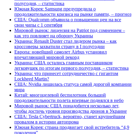
полугодия, – статистика
Южная Корея: Samsung предупредила о
продолжительности кризиса на рынке памяти, – прогноз
США: Qualcomm объявила о повышении цен на все
свои чипы с 1 сентября
Мировой рынок: лицензия на Patriot под сомнением –
как это повлияет на оборону Украины
Украина: Renault Duster стал лидером рынка – как
кроссоверы захватили страну в I полугодии
Европа: новейший самолет Airbus установил
впечатляющий мировой рекорд
Украина: США остались главным поставщиком
легковушек по итогам первого полугодия, – статистика
Украина: что принесет сотрудничество с гигантом
Lockheed Martin?
США: Nvidia лишилась статуса самой дорогой компании
мира
Китай: многоцелевой беспилотник большой
продолжительности полета впервые поднялся в небо
Мировой рынок: США понадобится несколько лет,
чтобы достичь уровня производства дронов в Украине
США: Tesla Cybertruck, вероятно, станет крупнейшим
провалом в истории автопрома
Южная Корея: страна продвигает свой истребитель “4,9
поколения”