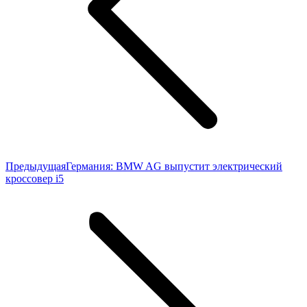
Предыдущая
Предыдущая
Германия: BMW AG выпустит электрический
запись:
кроссовер i5