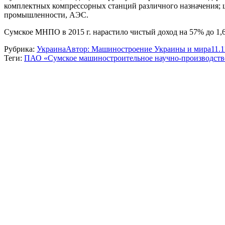
комплектных компрессорных станций различного назначения; 
промышленности, АЭС.
Сумское МНПО в 2015 г. нарастило чистый доход на 57% до 1,69
Рубрика:
Украина
Автор:
Машиностроение Украины и мира
11.1
Теги:
ПАО «Сумское машиностроительное научно-производств
Навигация
по
записям