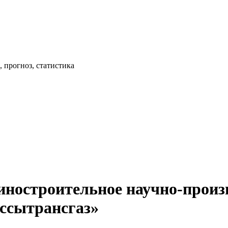
 прогноз, статистика
ностроительное научно-произв
ссытрансгаз»