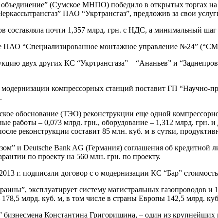
объединение” (Сумское МНПО) победило в открытых торгах на
еркассытрансгаз” ПАО “Укртрансгаз”, предложив за свои услуги
в составляла почти 1,357 млрд. грн. с НДС, а минимальный шаг 
 ПАО “Специализированное монтажное управление №24” (“СМУ
ию двух других КС “Укртрансгаза” – “Ананьев” и “Заднепровска
о модернизации компрессорных станций поставит ГП “Научно-пр
.
кое обоснование (ТЭО) реконструкции еще одной компрессорной
ьные работы – 0,073 млрд. грн., оборудование – 1,312 млрд. грн.
сле реконструкции составит 85 млн. куб. м в сутки, продуктивно
зом” и Deutsche Bank AG (Германия) соглашения об кредитной л
арантии по проекту на 560 млн. грн. по проекту.
ля 2013 г. подписали договор с о модернизации КС “Бар” стоимость
раины”, эксплуатирует систему магистральных газопроводов и 
178,5 млрд. куб. м, в том числе в страны Европы 142,5 млрд. куб.
 бизнесмена Константина Григоришина, – один из крупнейших 