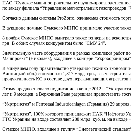
ПАО “Сумское машиностроительное научно-производственное 
по заказу филиала “Управление магистральных газопроводов “Ч
Согласно данным системы ProZorro, ожидаемая стоимость торго
В аукционе помимо Сумского МНПО принимало участие также
8 ноября Сумское МНПО выиграло также тендеры на реконструкц
грн. В обоих случаях конкурентом было “СМУ 24”.
Значительную часть оборудования в рамках комплекса работ п
Машпроект” (Николаев), входящее в концерн “Укроборонпром”
В минувшем году правительство утвердило технико-экономичес
Винницкой обл.) стоимостью 1,817 млрд. грн., в т. ч. строител
продуктивность КС в составе двух перекачивающих агрегатов по
Этому предшествовало подписание в конце 2012 г. “Укртрансга
лет и 9 месяцев, а Верховная Рада разрешила предоставить госг
“Укртрансгаз” и Ferrostaаl Industrieanlagen (Германия) 29 апре
“Укртрансгаз”, 100% которого принадлежит НАК “Нафтогаз Ук
ГТС Украины на входе составляет 288 млрд. куб. м, на выходе – 
Сумское МНПО, входящее в группу “Энергетический стандарт”