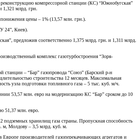
 реконструкцию компрессорной станции (КС) “Южнобугская”
 1,321 млрд. грн.
понижения цены – 1% (13,57 млн. грн.).
 24”, Киев).
я”, предложив соответственно 1,375 млрд. грн. и 1,311 млрд.
оизводственный комплекс газотурбостроения “Зоря-
 станции – “Бар” газопровода “Союз” (Барский р-н
 и длительностью строительства 12 месяцев. Максимальная
сть узла подготовки топливного газа – 5 тыс. куб. м/ч.
инии 53,57 млн. евро на модернизацию КС “Бар” сроком до 10
ю 51,37 млн. евро.
12 подземных хранилищ газа страны. Пропускная способность
 м, Молдову – 3,5 млрд. куб. м.
в Европе производителей газоперекачивающих агрегатов и