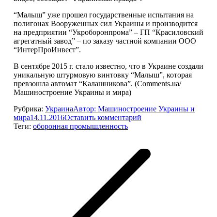
“Малыш” уже прошел государственные испытания на
полигонах Вооруженных сил Украины и производится
на предприятии “Укроборонпрома” – ГП “Красиловский
агрегатный завод” – по заказу частной компании ООО
“ИнтерПроИнвест”.
В сентябре 2015 г. стало известно, что в Украине создали
уникальную штурмовую винтовку “Малыш”, которая
превзошла автомат “Калашникова”. (Comments.ua/
Машиностроение Украины и мира)
Рубрика:
Украина
Автор:
Машиностроение Украины и
мира
14.11.2016
Оставить комментарий
Теги:
оборонная промышленность
Навигация
по
записям