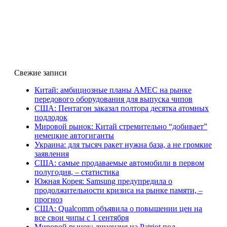
Свежие записи
Китай: амбициозные планы AMEC на рынке
передового оборудования для выпуска чипов
США: Пентагон заказал полтора десятка атомных
подлодок
Мировой рынок: Китай стремительно “добивает”
немецкие автогиганты
Украина: для тысяч ракет нужна база, а не громкие
заявления
США: самые продаваемые автомобили в первом
полугодия, – статистика
Южная Корея: Samsung предупредила о
продолжительности кризиса на рынке памяти, –
прогноз
США: Qualcomm объявила о повышении цен на
все свои чипы с 1 сентября
Мировой рынок: лицензия на Patriot под