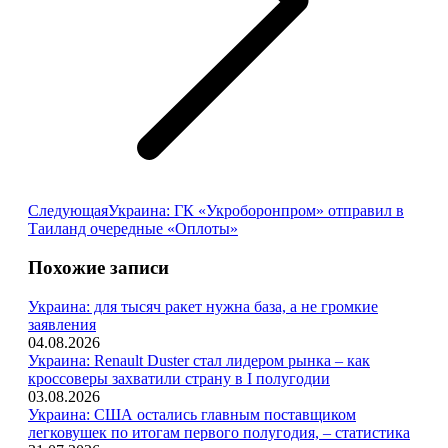
Следующая
Следующая
Украина: ГК «Укроборонпром» отправил в
запись:
Таиланд очередные «Оплоты»
Похожие записи
Украина: для тысяч ракет нужна база, а не громкие
заявления
04.08.2026
Украина: Renault Duster стал лидером рынка – как
кроссоверы захватили страну в I полугодии
03.08.2026
Украина: США остались главным поставщиком
легковушек по итогам первого полугодия, – статистика