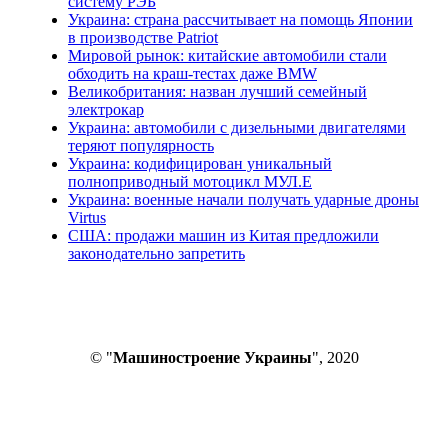
систему РЭБ
Украина: страна рассчитывает на помощь Японии
в производстве Patriot
Мировой рынок: китайские автомобили стали
обходить на краш-тестах даже BMW
Великобритания: назван лучший семейный
электрокар
Украина: автомобили с дизельными двигателями
теряют популярность
Украина: кодифицирован уникальный
полноприводный мотоцикл МУЛ.Е
Украина: военные начали получать ударные дроны
Virtus
США: продажи машин из Китая предложили
законодательно запретить
© "
Машиностроение Украины
", 2020
В