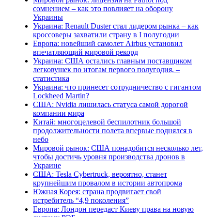
сомнением – как это повлияет на оборону
Украины
Украина: Renault Duster стал лидером рынка – как
кроссоверы захватили страну в I полугодии
Европа: новейший самолет Airbus установил
впечатляющий мировой рекорд
Украина: США остались главным поставщиком
легковушек по итогам первого полугодия, –
статистика
Украина: что принесет сотрудничество с гигантом
Lockheed Martin?
США: Nvidia лишилась статуса самой дорогой
компании мира
Китай: многоцелевой беспилотник большой
продолжительности полета впервые поднялся в
небо
Мировой рынок: США понадобится несколько лет,
чтобы достичь уровня производства дронов в
Украине
США: Tesla Cybertruck, вероятно, станет
крупнейшим провалом в истории автопрома
Южная Корея: страна продвигает свой
истребитель “4,9 поколения”
Европа: Лондон передаст Киеву права на новую