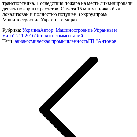
транспортника. Последствия пожара на месте ликвидировали
девять пожарных расчетов. Спустя 15 минут пожар был
локализован и полностью потушен. (Укррудпром/
Машиностроение Украины и мира)
Рубрика:
Украина
Автор:
Машиностроение Украины и
мира
15.11.2016
Оставить комментарий
Теги:
авиакосмическая промышленность
ГП "Антонов"
Навигация
по
записям