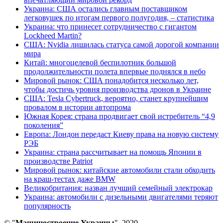
Украина: США остались главным поставщиком
легковушек по итогам первого полугодия, – статистика
Украина: что принесет сотрудничество с гигантом
Lockheed Martin?
США: Nvidia лишилась статуса самой дорогой компании
мира
Китай: многоцелевой беспилотник большой
продолжительности полета впервые поднялся в небо
Мировой рынок: США понадобится несколько лет,
чтобы достичь уровня производства дронов в Украине
США: Tesla Cybertruck, вероятно, станет крупнейшим
провалом в истории автопрома
Южная Корея: страна продвигает свой истребитель “4,9
поколения”
Европа: Лондон передаст Киеву права на новую систему
РЭБ
Украина: страна рассчитывает на помощь Японии в
производстве Patriot
Мировой рынок: китайские автомобили стали обходить
на краш-тестах даже BMW
Великобритания: назван лучший семейный электрокар
Украина: автомобили с дизельными двигателями теряют
популярность
© "
Машиностроение Украины
", 2020