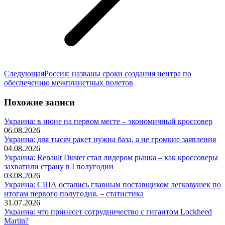
Следующая
Следующая
Россия: названы сроки создания центра по
запись:
обеспечению межпланетных полетов
Похожие записи
Украина: в июне на первом месте – экономичный кроссовер
06.08.2026
Украина: для тысяч ракет нужна база, а не громкие заявления
04.08.2026
Украина: Renault Duster стал лидером рынка – как кроссоверы
захватили страну в I полугодии
03.08.2026
Украина: США остались главным поставщиком легковушек по
итогам первого полугодия, – статистика
31.07.2026
Украина: что принесет сотрудничество с гигантом Lockheed
Martin?