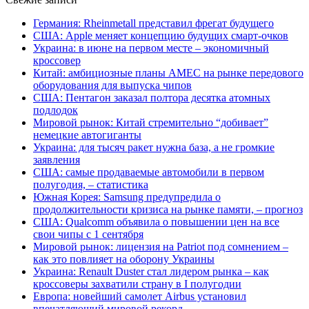
Германия: Rheinmetall представил фрегат будущего
США: Apple меняет концепцию будущих смарт-очков
Украина: в июне на первом месте – экономичный
кроссовер
Китай: амбициозные планы AMEC на рынке передового
оборудования для выпуска чипов
США: Пентагон заказал полтора десятка атомных
подлодок
Мировой рынок: Китай стремительно “добивает”
немецкие автогиганты
Украина: для тысяч ракет нужна база, а не громкие
заявления
США: самые продаваемые автомобили в первом
полугодия, – статистика
Южная Корея: Samsung предупредила о
продолжительности кризиса на рынке памяти, – прогноз
США: Qualcomm объявила о повышении цен на все
свои чипы с 1 сентября
Мировой рынок: лицензия на Patriot под сомнением –
как это повлияет на оборону Украины
Украина: Renault Duster стал лидером рынка – как
кроссоверы захватили страну в I полугодии
Европа: новейший самолет Airbus установил
впечатляющий мировой рекорд