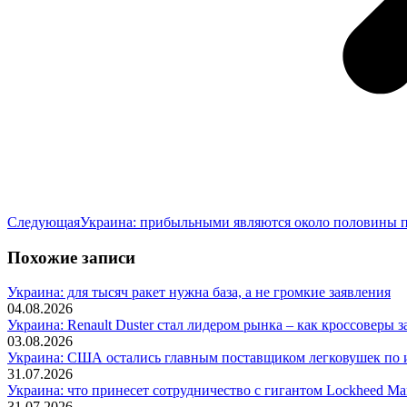
Следующая
Следующая
Украина: прибыльными являются около половины 
запись:
Похожие записи
Украина: для тысяч ракет нужна база, а не громкие заявления
04.08.2026
Украина: Renault Duster стал лидером рынка – как кроссоверы з
03.08.2026
Украина: США остались главным поставщиком легковушек по и
31.07.2026
Украина: что принесет сотрудничество с гигантом Lockheed Mar
31.07.2026