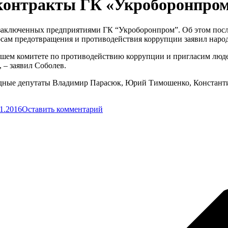
 контракты ГК «Укроборонпро
 заключенных предприятиями ГК “Укроборонпром”. Об этом пос
осам предотвращения и противодействия коррупции заявил наро
ашем комитете по противодействию коррупции и пригласим людей
 – заявил Соболев.
ародные депутаты Владимир Парасюк, Юрий Тимошенко, Констант
11.2016
Оставить комментарий