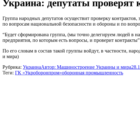
Украина: депутаты проверят
Группа народных депутатов осуществит проверку контрактов,
по вопросам национальной безопасности и обороны и по вопр
“Будет сформирована группа, (мы точно делегируем людей в н
предприятия, по которым есть вопросы, и проверит контракты”,
По его словам в состав такой группы войдут, в частности, н
и мира)
Рубрика:
Украина
Автор:
Машиностроение Украины и мира
28.
Теги:
ГК «Укроборонпром»
оборонная промышленность
Навигация
по
записям