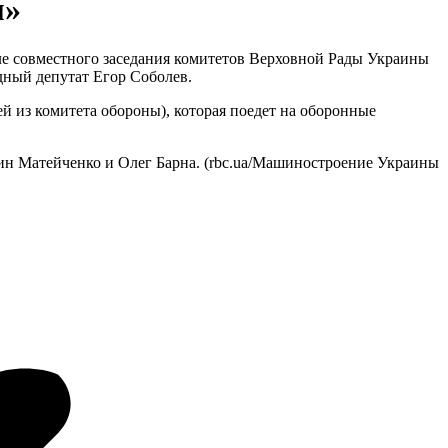
м»
ле совместного заседания комитетов Верховной Рады Украины
дный депутат Егор Соболев.
 из комитета обороны), которая поедет на оборонные
ин Матейченко и Олег Барна. (rbc.ua/Машиностроение Украины