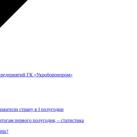
предприятий ГК «Укроборонпром»
ахватили страну в I полугодии
тогам первого полугодия, – статистика
tin?